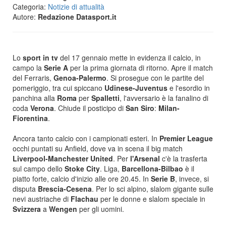
Categoria:
Notizie di attualità
Autore:
Redazione Datasport.it
Lo
sport in tv
del 17 gennaio mette in evidenza il calcio, in
campo la
Serie A
per la prima giornata di ritorno. Apre il match
del Ferraris,
Genoa-Palermo
. Si prosegue con le partite del
pomeriggio, tra cui spiccano
Udinese-Juventus
e l'esordio in
panchina alla
Roma
per
Spalletti
, l'avversario è la fanalino di
coda
Verona
. Chiude il posticipo di
San Siro
:
Milan-
Fiorentina
.
Ancora tanto calcio con i campionati esteri. In
Premier League
occhi puntati su Anfield, dove va in scena il big match
Liverpool-Manchester United
. Per
l'Arsenal
c'è la trasferta
sul campo dello
Stoke City
. Liga,
Barcellona-Bilbao
è il
piatto forte, calcio d'inizio alle ore 20.45. In
Serie B
, invece, si
disputa
Brescia-Cesena
. Per lo sci alpino, slalom gigante sulle
nevi austriache di
Flachau
per le donne e slalom speciale in
Svizzera
a
Wengen
per gli uomini.