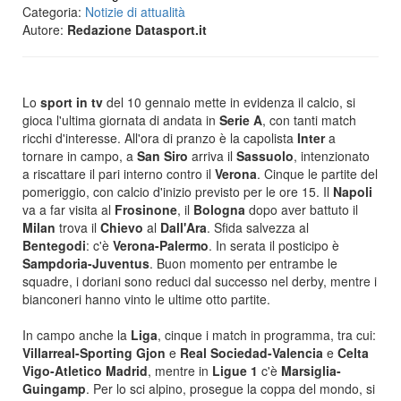
Categoria:
Notizie di attualità
Autore:
Redazione Datasport.it
Lo
sport in tv
del 10 gennaio mette in evidenza il calcio, si
gioca l'ultima giornata di andata in
Serie A
, con tanti match
ricchi d'interesse. All'ora di pranzo è la capolista
Inter
a
tornare in campo, a
San Siro
arriva il
Sassuolo
, intenzionato
a riscattare il pari interno contro il
Verona
. Cinque le partite del
pomeriggio, con calcio d'inizio previsto per le ore 15. Il
Napoli
va a far visita al
Frosinone
, il
Bologna
dopo aver battuto il
Milan
trova il
Chievo
al
Dall'Ara
. Sfida salvezza al
Bentegodi
: c'è
Verona-Palermo
. In serata il posticipo è
Sampdoria-Juventus
. Buon momento per entrambe le
squadre, i doriani sono reduci dal successo nel derby, mentre i
bianconeri hanno vinto le ultime otto partite.
In campo anche la
Liga
, cinque i match in programma, tra cui:
Villarreal-Sporting Gjon
e
Real Sociedad-Valencia
e
Celta
Vigo-Atletico Madrid
, mentre in
Ligue 1
c'è
Marsiglia-
Guingamp
. Per lo sci alpino, prosegue la coppa del mondo, si