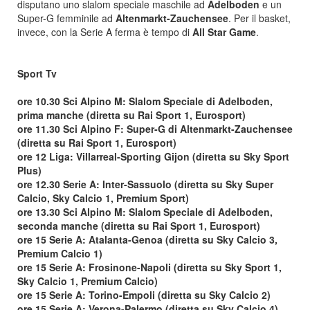
disputano uno slalom speciale maschile ad
Adelboden
e un
Super-G femminile ad
Altenmarkt-Zauchensee
. Per il basket,
invece, con la Serie A ferma è tempo di
All Star Game
.
Sport Tv
ore 10.30 Sci Alpino M: Slalom Speciale di Adelboden,
prima manche (diretta su Rai Sport 1, Eurosport)
ore 11.30 Sci Alpino F: Super-G di Altenmarkt-Zauchensee
(diretta su Rai Sport 1, Eurosport)
ore 12 Liga: Villarreal-Sporting Gijon (diretta su Sky Sport
Plus)
ore 12.30 Serie A: Inter-Sassuolo (diretta su Sky Super
Calcio, Sky Calcio 1, Premium Sport)
ore 13.30 Sci Alpino M: Slalom Speciale di Adelboden,
seconda manche (diretta su Rai Sport 1, Eurosport)
ore 15 Serie A: Atalanta-Genoa (diretta su Sky Calcio 3,
Premium Calcio 1)
ore 15 Serie A: Frosinone-Napoli (diretta su Sky Sport 1,
Sky Calcio 1, Premium Calcio)
ore 15 Serie A: Torino-Empoli (diretta su Sky Calcio 2)
ore 15 Serie A: Verona-Palermo (diretta su Sky Calcio 4)