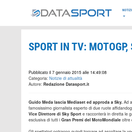
*/
NOTIZI
SPORT IN TV: MOTOGP,
Pubblicato il 7 gennaio 2015 alle 14:49:08
Categoria:
Notizie di attualità
Autore:
Redazione Datasport.it
Guido Meda lascia Mediaset ed approda a Sky.
Ad an
famosissimo giornalista esperto di due ruote affidandog
Vice Direttore di Sky Sport
e racconterà in diretta le 
esclusiva di tutti i
Gran Premi del MotoMondiale
oltre
Gli spettatori potranno quindi tornare ad ascoltare la vo