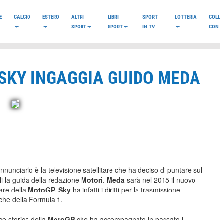
E
CALCIO
ESTERO
ALTRI
LIBRI
SPORT
LOTTERIA
COL
SPORT
SPORT
IN TV
CON 
 SKY INGAGGIA GUIDO MEDA
nunciarlo è la televisione satellitare che ha deciso di puntare sul
li la guida della redazione
Motori
.
Meda
sarà nel 2015 il nuovo
gare della
MotoGP.
Sky
ha infatti i diritti per la trasmissione
 che della Formula 1.
ce storica della
MotoGP
che ha accompagnato in passato i