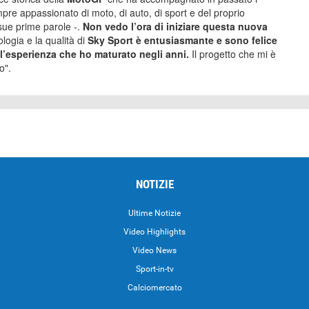
re appassionato di moto, di auto, di sport e del proprio
 sue prime parole -.
Non vedo l’ora di iniziare questa nuova
logia e la qualità di
Sky Sport è entusiasmante e sono felice
l’esperienza che ho maturato negli anni.
Il progetto che mi è
o".
NOTIZIE
Ultime Notizie
Video Highlights
i
Video News
Sport-in-tv
Calciomercato