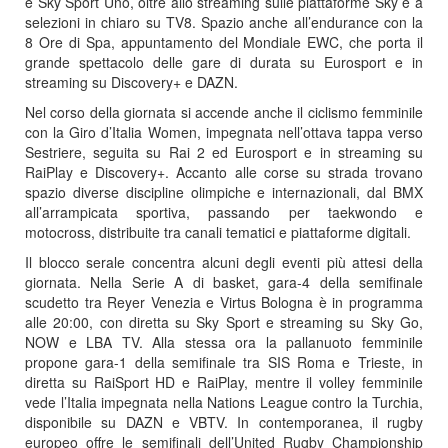
e Sky Sport Uno, oltre allo streaming sulle piattaforme Sky e a
selezioni in chiaro su TV8. Spazio anche all’endurance con la
8 Ore di Spa, appuntamento del Mondiale EWC, che porta il
grande spettacolo delle gare di durata su Eurosport e in
streaming su Discovery+ e DAZN.
Nel corso della giornata si accende anche il ciclismo femminile
con la Giro d’Italia Women, impegnata nell’ottava tappa verso
Sestriere, seguita su Rai 2 ed Eurosport e in streaming su
RaiPlay e Discovery+. Accanto alle corse su strada trovano
spazio diverse discipline olimpiche e internazionali, dal BMX
all’arrampicata sportiva, passando per taekwondo e
motocross, distribuite tra canali tematici e piattaforme digitali.
Il blocco serale concentra alcuni degli eventi più attesi della
giornata. Nella Serie A di basket, gara-4 della semifinale
scudetto tra Reyer Venezia e Virtus Bologna è in programma
alle 20:00, con diretta su Sky Sport e streaming su Sky Go,
NOW e LBA TV. Alla stessa ora la pallanuoto femminile
propone gara-1 della semifinale tra SIS Roma e Trieste, in
diretta su RaiSport HD e RaiPlay, mentre il volley femminile
vede l’Italia impegnata nella Nations League contro la Turchia,
disponibile su DAZN e VBTV. In contemporanea, il rugby
europeo offre le semifinali dell’United Rugby Championship