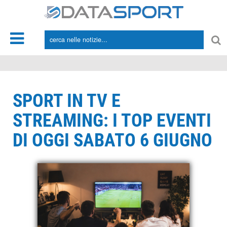
*/
SPORT IN TV E
STREAMING: I TOP EVENTI
DI OGGI SABATO 6 GIUGNO