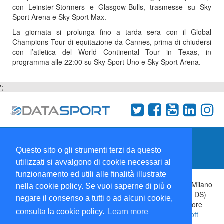
con Leinster-Stormers e Glasgow-Bulls, trasmesse su Sky
Sport Arena e Sky Sport Max.
La giornata si prolunga fino a tarda sera con il Global
Champions Tour di equitazione da Cannes, prima di chiudersi
con l’atletica del World Continental Tour in Texas, in
programma alle 22:00 su Sky Sport Uno e Sky Sport Arena.
';
Termini e condizioni
Chi siamo
Network
Questo sito o gli strumenti terzi da questo
Collabora con noi
utilizzati si avvalgono di cookie necessari al
funzionamento ed utili alle finalità illustrate
Copyright 1995-2026 ©
Wise Srl
Via Palmanova 8 20132 Milano
nella cookie policy. Se vuoi saperne di più o
Italia - P. IVA 09072090963 | ISSN: 2499-2925 (DataSport DS)
negare il consenso a tutti o ad alcuni cookie,
Informazioni e richieste di pubblicità:
Commerciale
| Direttore
consulta la cookie policy.
Learn more
Responsabile:
Sergio Angelo Chiesa
| Developed By:
P-Soft