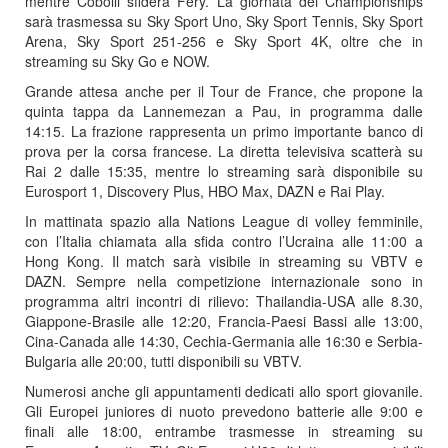
mentre Cobolli sfiderà Fery. La giornata dei Championships
sarà trasmessa su Sky Sport Uno, Sky Sport Tennis, Sky Sport
Arena, Sky Sport 251-256 e Sky Sport 4K, oltre che in
streaming su Sky Go e NOW.
Grande attesa anche per il Tour de France, che propone la
quinta tappa da Lannemezan a Pau, in programma dalle
14:15. La frazione rappresenta un primo importante banco di
prova per la corsa francese. La diretta televisiva scatterà su
Rai 2 dalle 15:35, mentre lo streaming sarà disponibile su
Eurosport 1, Discovery Plus, HBO Max, DAZN e Rai Play.
In mattinata spazio alla Nations League di volley femminile,
con l’Italia chiamata alla sfida contro l’Ucraina alle 11:00 a
Hong Kong. Il match sarà visibile in streaming su VBTV e
DAZN. Sempre nella competizione internazionale sono in
programma altri incontri di rilievo: Thailandia-USA alle 8.30,
Giappone-Brasile alle 12:20, Francia-Paesi Bassi alle 13:00,
Cina-Canada alle 14:30, Cechia-Germania alle 16:30 e Serbia-
Bulgaria alle 20:00, tutti disponibili su VBTV.
Numerosi anche gli appuntamenti dedicati allo sport giovanile.
Gli Europei juniores di nuoto prevedono batterie alle 9:00 e
finali alle 18:00, entrambe trasmesse in streaming su