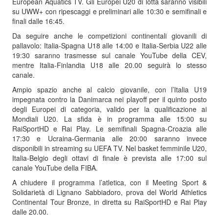
European Aquatics TV. Gli Europei U20 di lotta saranno visibili
su UWW+ con ripescaggi e preliminari alle 10:30 e semifinali e
finali dalle 16:45.
Da seguire anche le competizioni continentali giovanili di
pallavolo: Italia-Spagna U18 alle 14:00 e Italia-Serbia U22 alle
19:30 saranno trasmesse sul canale YouTube della CEV,
mentre Italia-Finlandia U18 alle 20.00 seguirà lo stesso
canale.
Ampio spazio anche al calcio giovanile, con l’Italia U19
impegnata contro la Danimarca nei playoff per il quinto posto
degli Europei di categoria, valido per la qualificazione ai
Mondiali U20. La sfida è in programma alle 15:00 su
RaiSportHD e Rai Play. Le semifinali Spagna-Croazia alle
17:30 e Ucraina-Germania alle 20:00 saranno invece
disponibili in streaming su UEFA TV. Nel basket femminile U20,
Italia-Belgio degli ottavi di finale è prevista alle 17:00 sul
canale YouTube della FIBA.
A chiudere il programma l’atletica, con il Meeting Sport &
Solidarietà di Lignano Sabbiadoro, prova del World Athletics
Continental Tour Bronze, in diretta su RaiSportHD e Rai Play
dalle 20.00.