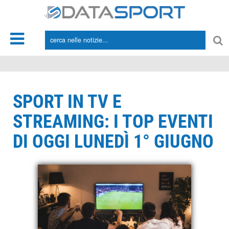
*/
SPORT IN TV E
STREAMING: I TOP EVENTI
DI OGGI LUNEDÌ 1° GIUGNO