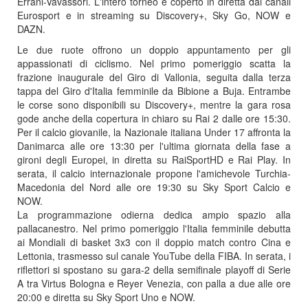
Errani-Vavassori. L'intero torneo è coperto in diretta dai canali
Eurosport e in streaming su Discovery+, Sky Go, NOW e
DAZN.
Le due ruote offrono un doppio appuntamento per gli
appassionati di ciclismo. Nel primo pomeriggio scatta la
frazione inaugurale del Giro di Vallonia, seguita dalla terza
tappa del Giro d'Italia femminile da Bibione a Buja. Entrambe
le corse sono disponibili su Discovery+, mentre la gara rosa
gode anche della copertura in chiaro su Rai 2 dalle ore 15:30.
Per il calcio giovanile, la Nazionale italiana Under 17 affronta la
Danimarca alle ore 13:30 per l'ultima giornata della fase a
gironi degli Europei, in diretta su RaiSportHD e Rai Play. In
serata, il calcio internazionale propone l'amichevole Turchia-
Macedonia del Nord alle ore 19:30 su Sky Sport Calcio e
NOW.
La programmazione odierna dedica ampio spazio alla
pallacanestro. Nel primo pomeriggio l'Italia femminile debutta
ai Mondiali di basket 3x3 con il doppio match contro Cina e
Lettonia, trasmesso sul canale YouTube della FIBA. In serata, i
riflettori si spostano su gara-2 della semifinale playoff di Serie
A tra Virtus Bologna e Reyer Venezia, con palla a due alle ore
20:00 e diretta su Sky Sport Uno e NOW.