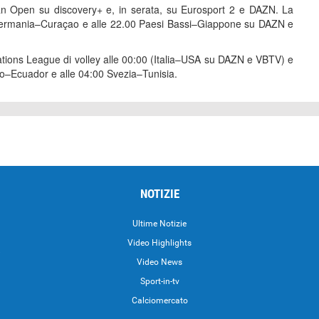
an Open su discovery+ e, in serata, su Eurosport 2 e DAZN. La
00 Germania–Curaçao e alle 22.00 Paesi Bassi–Giappone su DAZN e
ations League di volley alle 00:00 (Italia–USA su DAZN e VBTV) e
rio–Ecuador e alle 04:00 Svezia–Tunisia.
NOTIZIE
Ultime Notizie
Video Highlights
i
Video News
Sport-in-tv
Calciomercato