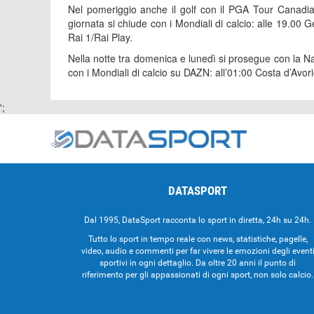
Nel pomeriggio anche il golf con il PGA Tour Canadi
giornata si chiude con i Mondiali di calcio: alle 19.
Rai 1/Rai Play.
Nella notte tra domenica e lunedì si prosegue con la N
con i Mondiali di calcio su DAZN: all’01:00 Costa d’Avo
';
DATASPORT
Dal 1995, DataSport racconta lo sport in diretta, 24h su 24h.
Tutto lo sport in tempo reale con news, statistiche, pagelle,
video, audio e commenti per far vivere le emozioni degli event
sportivi in ogni dettaglio. Da oltre 20 anni il punto di
riferimento per gli appassionati di ogni sport, non solo calcio.