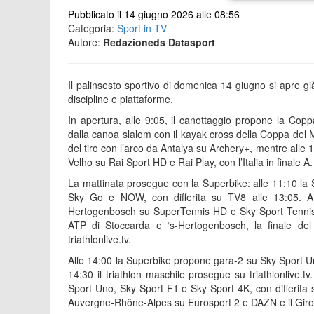
Pubblicato il 14 giugno 2026 alle 08:56
Categoria:
Sport in TV
Autore:
Redazioneds Datasport
Il palinsesto sportivo di domenica 14 giugno si apre già
discipline e piattaforme.
In apertura, alle 9:05, il canottaggio propone la Co
dalla canoa slalom con il kayak cross della Coppa del
del tiro con l’arco da Antalya su Archery+, mentre alle 
Velho su Rai Sport HD e Rai Play, con l’Italia in finale A.
La mattinata prosegue con la Superbike: alle 11:10 
Sky Go e NOW, con differita su TV8 alle 13:05. A 
Hertogenbosch su SuperTennis HD e Sky Sport Tennis. Tr
ATP di Stoccarda e ‘s-Hertogenbosch, la finale de
triathlonlive.tv.
Alle 14:00 la Superbike propone gara-2 su Sky Sport Un
14:30 il triathlon maschile prosegue su triathlonlive.
Sport Uno, Sky Sport F1 e Sky Sport 4K, con differita su
Auvergne-Rhône-Alpes su Eurosport 2 e DAZN e il Giro