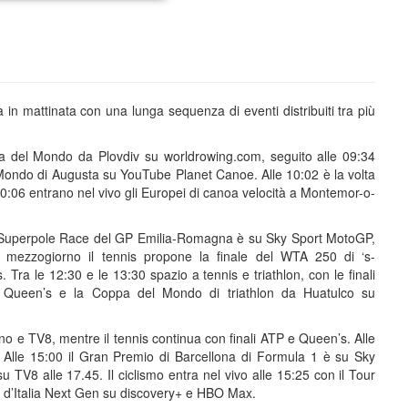
 in mattinata con una lunga sequenza di eventi distribuiti tra più
ppa del Mondo da Plovdiv su worldrowing.com, seguito alle 09:34
 Mondo di Augusta su YouTube Planet Canoe. Alle 10:02 è la volta
10:06 entrano nel vivo gli Europei di canoa velocità a Montemor-o-
la Superpole Race del GP Emilia-Romagna è su Sky Sport MotoGP,
mezzogiorno il tennis propone la finale del WTA 250 di ‘s-
a le 12:30 e le 13:30 spazio a tennis e triathlon, con le finali
l Queen’s e la Coppa del Mondo di triathlon da Huatulco su
o e TV8, mentre il tennis continua con finali ATP e Queen’s. Alle
tv. Alle 15:00 il Gran Premio di Barcellona di Formula 1 è su Sky
 TV8 alle 17.45. Il ciclismo entra nel vivo alle 15:25 con il Tour
 d’Italia Next Gen su discovery+ e HBO Max.