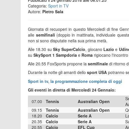
Pubblicato il 24 gennaio 2018 alle 06:01:25
Categoria:
Sport in TV
Autore:
Pietro Sala
Giornata di recuoperi in questo Mercoledì di fine Gen
alle
semifinali
(doppio in mattinata, individuale questa
non si sono disputate nella sua prima metà.
Alle 18.30 su
Sky SuperCalcio
, giocano
Lazio
e
Udin
su
SkySport 1
Sampdoria
e
Roma
rigiocano l'incontr
Alle 20.55 FoxSports propone la
semifinale
di ritorno d
Durante la notte gli amanti dello
sport USA
potranno se
Sport in tv, la programmazione completa di oggi
Gli eventi in diretta di Mercoledì 24 Gennaio:
Se
07.00
Tennis
Australian Open
Au
09.15
Tennis
Australian Open
Qu
18.20
Calcio
Serie A
La
20.35
Calcio
Serie A
S
20.55
Calcio
EFL Cup
Ar