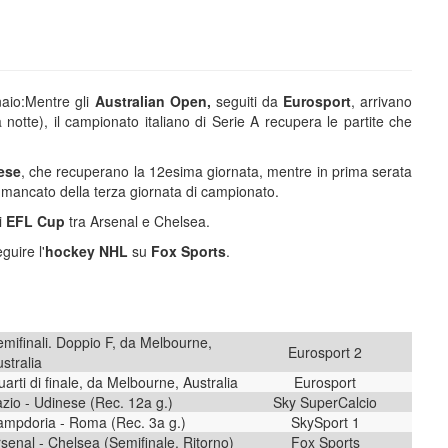
naio:Mentre gli
Australian Open,
seguiti da
Eurosport
, arrivano
 notte), il campionato italiano di Serie A recupera le partite che
ese
, che recuperano la 12esima giornata, mentre in prima serata
o mancato della terza giornata di campionato.
i
EFL Cup
tra Arsenal e Chelsea.
guire l'
hockey NHL
su
Fox Sports
.
mifinali. Doppio F, da Melbourne,
Eurosport 2
stralia
arti di finale, da Melbourne, Australia
Eurosport
zio - Udinese (Rec. 12a g.)
Sky SuperCalcio
ampdoria - Roma (Rec. 3a g.)
SkySport 1
senal - Chelsea (Semifinale. Ritorno)
Fox Sports