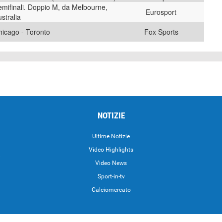
emifinali. Doppio M, da Melbourne,
Eurosport
stralia
hicago - Toronto
Fox Sports
NOTIZIE
Ultime Notizie
Video Highlights
i
Video News
Sport-in-tv
Calciomercato