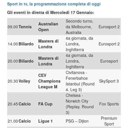
Sport in tv, la programmazione completa di oggi
Gli eventi in diretta di Mercoledì 17 Gennaio:
Secondo turno,
Australian
09.00
Tennis
da Melbourne,
Eurosport 2
Open
Australia
4a giornata, da
Masters di
14.00
Biliardo
Londra,
Eurosport 2
Londra
Inghilterra
4a giornata, da
Masters di
20.00
Biliardo
Londra,
Eurosport
Londra
Inghilterra
Civitanova -
CEV
Fenerbahce
20.30
Volley
Champions
SkySport 3
Istanbul (Round
League M
4. Leg 3)
Chelsea -
Norwich City
20.45
Calcio
FA Cup
Fox Sports
(Replay. Round
3)
Premium
21.00
Calcio
Ligue 1
PSG – Dijion
Sport