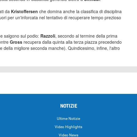
ati da
Kristoffersen
che domina anche la classifica di disciplina
fuori per un'inforcata nel tentativo di recuperare tempo prezioso
che salgono sul podio:
Razzoli
, secondo al termine della prima
entre
Gross
recupera dalla quinta alla terza piazza precedendo
e della migliore seconda manche). Quindicesimo, infine, l'altro
NOTIZIE
Ultime Notizie
Video Highlights
i
Video News