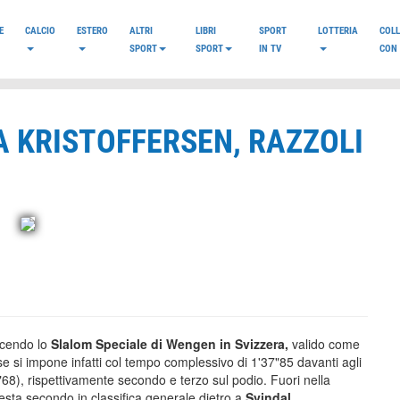
E
CALCIO
ESTERO
ALTRI
LIBRI
SPORT
LOTTERIA
COL
SPORT
SPORT
IN TV
CON 
A KRISTOFFERSEN, RAZZOLI
incendo lo
Slalom Speciale di Wengen in Svizzera,
valido come
e si impone infatti col tempo complessivo di 1'37"85 davanti agli
68), rispettivamente secondo e terzo sul podio. Fuori nella
ta secondo in classifica generale dietro a
Svindal
.