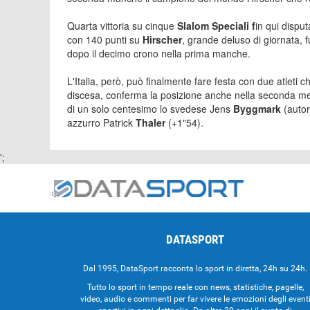
Quarta vittoria su cinque
Slalom Speciali f
in qui disput
con 140 punti su
Hirscher
, grande deluso di giornata, 
dopo il decimo crono nella prima manche.
L'Italia, però, può finalmente fare festa con due atleti 
discesa, conferma la posizione anche nella seconda m
di un solo centesimo lo svedese Jens
Byggmark
(autor
azzurro Patrick
Thaler
(+1"54).
';
DATASPORT
Dal 1995, DataSport racconta lo sport in diretta, 24h su 24h.
Tutto lo sport in tempo reale con news, statistiche, pagelle,
video, audio e commenti per far vivere le emozioni degli event