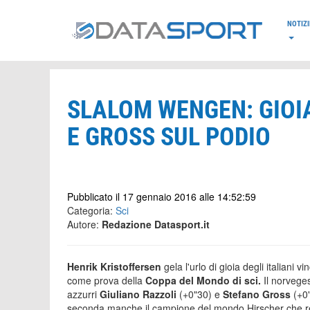
*/
NOTIZI
SLALOM WENGEN: GIOI
E GROSS SUL PODIO
Pubblicato il 17 gennaio 2016 alle 14:52:59
Categoria:
Sci
Autore:
Redazione Datasport.it
Henrik Kristoffersen
gela l'urlo di gioia degli italiani v
come prova della
Coppa del Mondo di sci.
Il norveges
azzurri
Giuliano Razzoli
(+0"30) e
Stefano Gross
(+0"
seconda manche il campione del mondo Hirscher che res