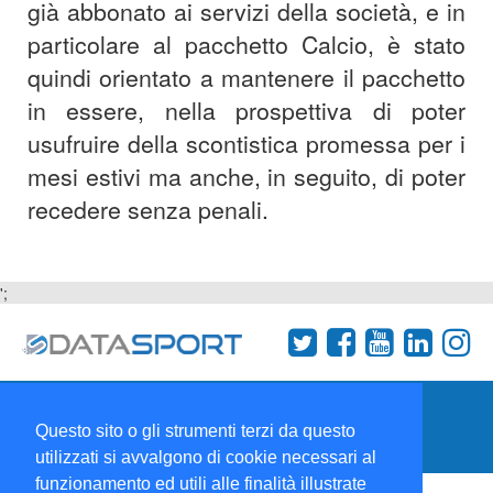
già abbonato ai servizi della società, e in
particolare al pacchetto Calcio, è stato
quindi orientato a mantenere il pacchetto
in essere, nella prospettiva di poter
usufruire della scontistica promessa per i
mesi estivi ma anche, in seguito, di poter
recedere senza penali.
';
Termini e condizioni
Chi siamo
Network
Questo sito o gli strumenti terzi da questo
Collabora con noi
utilizzati si avvalgono di cookie necessari al
funzionamento ed utili alle finalità illustrate