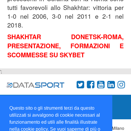
tutti favorevoli allo Shakhtar: vittoria per
1-0 nel 2006, 3-0 nel 2011 e 2-1 nel
2018.
SHAKHTAR DONETSK-ROMA,
PRESENTAZIONE, FORMAZIONI E
SCOMMESSE SU SKYBET
';
Termini e condizioni
Chi siamo
Network
Questo sito o gli strumenti terzi da questo
Collabora con noi
utilizzati si avvalgono di cookie necessari al
funzionamento ed utili alle finalità illustrate
Copyright 1995-2026 ©
Wise Srl
Via Palmanova 8 20132 Milano
nella cookie policy. Se vuoi saperne di più o