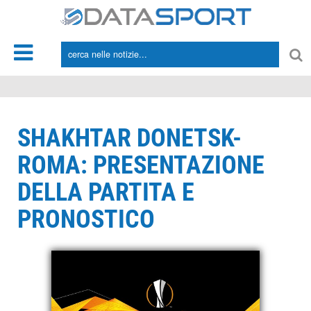
*/
SHAKHTAR DONETSK-
ROMA: PRESENTAZIONE
DELLA PARTITA E
PRONOSTICO