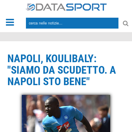
*/
NAPOLI, KOULIBALY:
"SIAMO DA SCUDETTO. A
NAPOLI STO BENE"