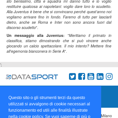
sto benissimo, città e squadra mi danno tutto e io voglio
restituire qualcosa ai napoletani: voglio dare loro lo scudetto.
Alla Juventus è bene che si convincano perché quest'anno noi
vogliamo arrivare fino in fondo. Faremo di tutto per lasciarli
dietro, anche se Roma e Inter non sono ancora fuori dal
discorso scudetto
".
Un messaggio alla Juventus:
"
Meritiamo il primato in
classifica, stiamo dimostrando che si può vincere anche
giocando un calcio spettacolare. Il mio intento? Mettere fine
all'egemonia bianconera in Serie A
".
';
Termini e condizioni
Chi siamo
Network
Questo sito o gli strumenti terzi da questo
Collabora con noi
utilizzati si avvalgono di cookie necessari al
funzionamento ed utili alle finalità illustrate
Copyright 1995-2026 ©
Wise Srl
Via Palmanova 8 20132 Milano
nella cookie policy. Se vuoi saperne di più o