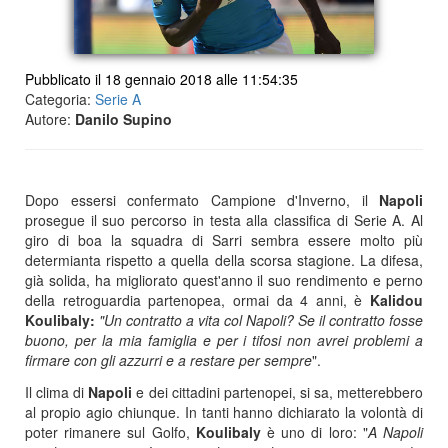
Pubblicato il 18 gennaio 2018 alle 11:54:35
Categoria:
Serie A
Autore:
Danilo Supino
Dopo essersi confermato Campione d'Inverno, il
Napoli
prosegue il suo percorso in testa alla classifica di Serie A. Al
giro di boa la squadra di Sarri sembra essere molto più
determianta rispetto a quella della scorsa stagione. La difesa,
già solida, ha migliorato quest'anno il suo rendimento e perno
della retroguardia partenopea, ormai da 4 anni, è
Kalidou
Koulibaly:
"Un contratto a vita col Napoli? Se il contratto fosse
buono, per la mia famiglia e per i tifosi non avrei problemi a
firmare con gli azzurri e a restare per sempre
".
Il clima di
Napoli
e dei cittadini partenopei, si sa, metterebbero
al propio agio chiunque. In tanti hanno dichiarato la volontà di
poter rimanere sul Golfo,
Koulibaly
è uno di loro: "
A Napoli