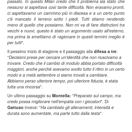
passato. In questo Milan credo che il problema sia stato che
nessuno si aspettava così tante difficoltà. Non eravamo pronti,
ci aspettavamo un cammino più in discesa e a un certo punto
c'è mancato il terreno sotto i piedi. Tutti stiamo rendendo
meno di quello che possiamo. Non mi va di fare distinzioni tra
vecchi e nuovi, questo è stato un argomento usato all'esterno,
ma prima la smettiamo di ragionare in questi termini meglio è
per tutti
".
Il pessimo inizio di stagione e il passaggio alla
difesa a tre
:
"
Decisioni prese per cercare un'identità che non riuscivamo a
trovare. Credo che il cambio di modulo abbia portato difficoltà
maggiori, anche perchè avevamo svolto tutto il ritiro in un certo
modo e a metà settembre ci siamo trovati a cambiare.
Abbiamo perso ulteriore tempo, poi ulteriore fiducia, è stata
tutta una rincorsa
".
Un ultimo passaggio su
Montella:
"
Preparato sul campo, ma
credo possa migliorare nell'empatia con i giocatori
". Di
Gattuso
invece: "
Ha cambiato gli allenamenti, intensità e
durata sono aumentate, ma parte tutto dalla testa
".