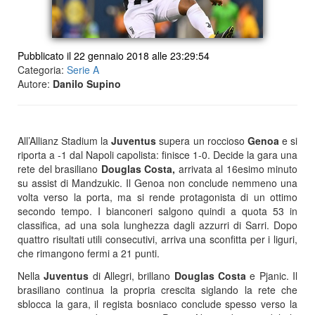
Pubblicato il 22 gennaio 2018 alle 23:29:54
Categoria:
Serie A
Autore:
Danilo Supino
All’Allianz Stadium la
Juventus
supera un roccioso
Genoa
e si
riporta a -1 dal Napoli capolista: finisce 1-0. Decide la gara una
rete del brasiliano
Douglas Costa,
arrivata al 16esimo minuto
su assist di Mandzukic. Il Genoa non conclude nemmeno una
volta verso la porta, ma si rende protagonista di un ottimo
secondo tempo. I bianconeri salgono quindi a quota 53 in
classifica, ad una sola lunghezza dagli azzurri di Sarri. Dopo
quattro risultati utili consecutivi, arriva una sconfitta per i liguri,
che rimangono fermi a 21 punti.
Nella
Juventus
di Allegri, brillano
Douglas Costa
e Pjanic. Il
brasiliano continua la propria crescita siglando la rete che
sblocca la gara, il regista bosniaco conclude spesso verso la