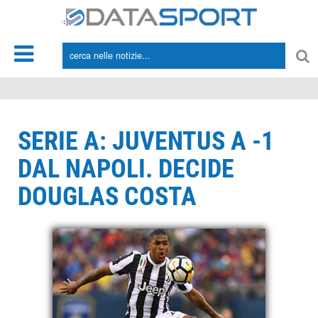
*/
SERIE A: JUVENTUS A -1
DAL NAPOLI. DECIDE
DOUGLAS COSTA