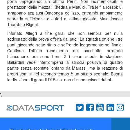
porta impegnando un ottimo Perin. Non indimenticabili le
prestazioni delle mezzali Khedira e Matuidi. Tra le fila rossoblù,
strappano applausi Omeonga ed Izzo, entrambi ampiamente
sopra la sufficienza e autori di ottime giocate. Male invece
Taarabt e Rigoni.
Infuriato Allegri a fine gara, che non sembra per nulla
soddisfatto della prova offerta dai suoi. La squadra ottiene i tre
punti giocando sotto ritmo e soffrendo leggermente nel finale.
Continua l’ottimo rendimento del pacchetto arretrato
bianconero: ora sono ben 12 i clean sheets in stagione.
Ballardini vede interrompersi la striscia positiva di quattro
partite senza sconfitte lontano da Marassi, ma la reazione di
propri uomini nel secondo tempo è un ottimo segnale. Buona
la direzione di gara di Di Bello: non ci sono episodi dubbi.
';
Termini e condizioni
Chi siamo
Network