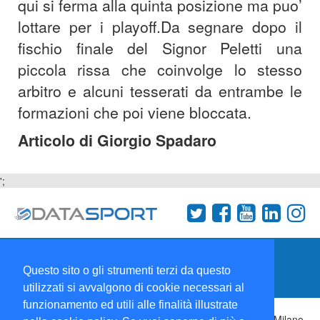
qui si ferma alla quinta posizione ma puo’
lottare per i playoff.Da segnare dopo il
fischio finale del Signor Peletti una
piccola rissa che coinvolge lo stesso
arbitro e alcuni tesserati da entrambe le
formazioni che poi viene bloccata.
Articolo di Giorgio Spadaro
';
Termini e condizioni
Chi siamo
Network
Questo sito o gli strumenti terzi da questo
Collabora con noi
utilizzati si avvalgono di cookie necessari al
funzionamento ed utili alle finalità illustrate
Copyright 1995-2026 ©
Wise Srl
Via Palmanova 8 20132 Milano