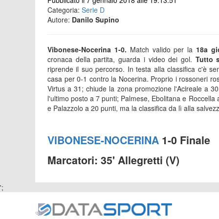
Pubblicato il 7 gennaio 2018 alle 19:13:51
Categoria:
Serie D
Autore:
Danilo Supino
Vibonese-Nocerina 1-0.
Match valido per la
18a gi
cronaca della partita, guarda i video dei gol.
Tutto 
riprende il suo percorso. In testa alla classifica c'è s
casa per 0-1 contro la Nocerina. Proprio i rossoneri r
Virtus a 31; chiude la zona promozione l'Acireale a 3
l'ultimo posto a 7 punti; Palmese, Ebolitana e Roccella a
e Palazzolo a 20 punti, ma la classifica da lì alla salvez
VIBONESE-NOCERINA
1-0 Finale
Marcatori: 35' Allegretti (V)
';