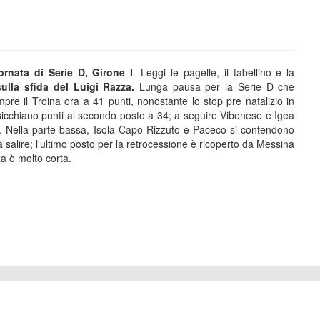
ornata di Serie D, Girone I
. Leggi le pagelle, il tabellino e la
sulla sfida del Luigi Razza.
Lunga pausa per la Serie D che
empre il Troina ora a 41 punti, nonostante lo stop pre natalizio in
osicchiano punti al secondo posto a 34; a seguire Vibonese e Igea
0. Nella parte bassa, Isola Capo Rizzuto e Paceco si contendono
 salire; l'ultimo posto per la retrocessione è ricoperto da Messina
za è molto corta.