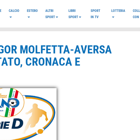
E
CALCIO
ESTERO
ALTRI
LIBRI
SPORT
LOTTERIA
COL
SPORT
SPORT
IN TV
CON 
ULGOR MOLFETTA-AVERSA
TATO, CRONACA E