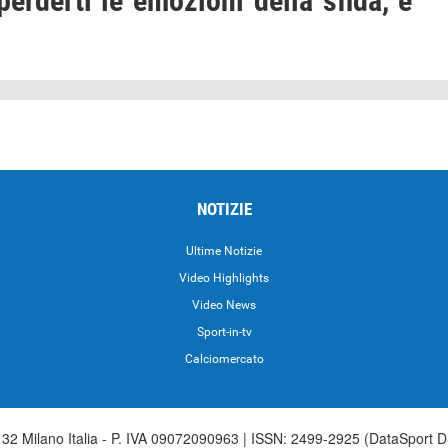
perderti le emozioni della sfida, è
NOTIZIE
Ultime Notizie
Video Highlights
i
Video News
Sport-in-tv
Calciomercato
2 Milano Italia - P. IVA 09072090963 | ISSN: 2499-2925 (DataSport D