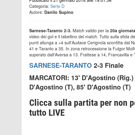
Pubblicato il 21 gennaio 2018 alle 19:01:56
Categoria:
Serie D
Autore:
Danilo Supino
Sarnese-Taranto 2-3.
Match valido per la
20a giornata
video dei gol e il tabellino del match. Tutto sulla sfida d
punti allunga a +4 sull'Audace Cerignola sconfitta dal N
41 e Taranto a 35. In zona retrocessione la Fulgor Molfe
superato dall'Aversa a 13. Frattese a 14, Francavilla e 
SARNESE-TARANTO
2-3 Finale
MARCATORI: 13' D'Agostino (Rig.) (T
D'Agostino (T), 85' D'Agostino (T)
Clicca sulla partita per non p
tutto LIVE