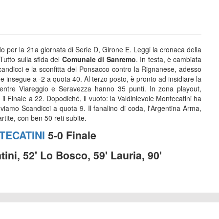
o per la 21a giornata di Serie D, Girone E. Leggi la cronaca della
 Tutto sulla sfida del
Comunale di Sanremo
. In testa, è cambiata
Scandicci e la sconfitta del Ponsacco contro la Rignanese, adesso
 insegue a -2 a quota 40. Al terzo posto, è pronto ad insidiare la
entre Viareggio e Seravezza hanno 35 punti. In zona playout,
il Finale a 22. Dopodiché, il vuoto: la Valdinievole Montecatini ha
viamo Scandicci a quota 9. Il fanalino di coda, l'Argentina Arma,
rtite, con ben 50 reti subite.
TECATINI
5-0 Finale
tini, 52' Lo Bosco, 59' Lauria, 90'