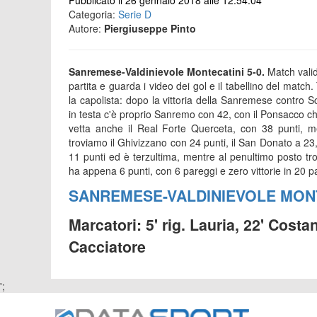
Pubblicato il 26 gennaio 2018 alle 12:54:04
Categoria:
Serie D
Autore:
Piergiuseppe Pinto
Sanremese-Valdinievole Montecatini 5-0.
Match valid
partita e guarda i video dei gol e il tabellino del match.
la capolista: dopo la vittoria della Sanremese contro 
in testa c'è proprio Sanremo con 42, con il Ponsacco che
vetta anche il Real Forte Querceta, con 38 punti, m
troviamo il Ghivizzano con 24 punti, il San Donato a 23, 
11 punti ed è terzultima, mentre al penultimo posto tro
ha appena 6 punti, con 6 pareggi e zero vittorie in 20 pa
SANREMESE-VALDINIEVOLE MON
Marcatori: 5' rig. Lauria, 22' Costan
Cacciatore
';