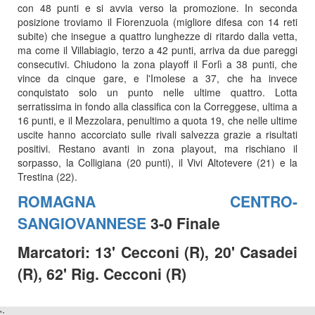
con 48 punti e si avvia verso la promozione. In seconda
posizione troviamo il Fiorenzuola (migliore difesa con 14 reti
subite) che insegue a quattro lunghezze di ritardo dalla vetta,
ma come il Villabiagio, terzo a 42 punti, arriva da due pareggi
consecutivi. Chiudono la zona playoff il Forlì a 38 punti, che
vince da cinque gare, e l'Imolese a 37, che ha invece
conquistato solo un punto nelle ultime quattro. Lotta
serratissima in fondo alla classifica con la Correggese, ultima a
16 punti, e il Mezzolara, penultimo a quota 19, che nelle ultime
uscite hanno accorciato sulle rivali salvezza grazie a risultati
positivi. Restano avanti in zona playout, ma rischiano il
sorpasso, la Colligiana (20 punti), il Vivi Altotevere (21) e la
Trestina (22).
ROMAGNA CENTRO-
SANGIOVANNESE
3-0 Finale
Marcatori: 13' Cecconi (R), 20' Casadei
(R), 62' Rig. Cecconi (R)
';