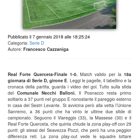
Pubblicato il 7 gennaio 2018 alle 18:25:24
Categoria:
Serie D
Autore:
Francesco Cazzaniga
Real Forte Querceta-Finale 1-0.
Match valido per la
18a
giornata di Serie D, girone E
. Leggi le pagelle, il tabellino e la
cronaca della partita, guarda i video dei gol. Tutto sulla sfida
del
Comunale Necchi Balloni.
Il Posnacco resta primo
solitario a 37 punti nel gruppo E nonostante il pareggio esterno
in casa del Sestri Levante. Si avvicina però alla vetta l’Unione
Sanremo, a 36 punti che ha vinto le ultime due sfide di
campionato. Seguono il Viareggio (33), la Massese (30) e il
Real Forte Querceta, che quinta chiude la zona play-off con 29
punti: gli stessi del Seavezza Pozzi, che però ha una peggior
differenza reti. La zona play-out vede le squadre lottare