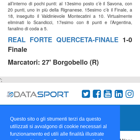
all’interno di pochi punti: al 13esimo posto c’è il Savona, con
20 punti, uno in più della Rignanese. 15esimo c’è il Finale, a
18, inseguito il Valdinievole Montecatini a 10. Virtualmente
eliminati lo Scandicci, 17esimo con 8 punti e l’Argentina,
fanalino di coda a 5.
REAL FORTE QUERCETA-FINALE
1-0
Finale
Marcatori: 27' Borgobello (R)
';
Termini e condizioni
Chi siamo
Network
Questo sito o gli strumenti terzi da questo
Collabora con noi
utilizzati si avvalgono di cookie necessari al
funzionamento ed utili alle finalità illustrate