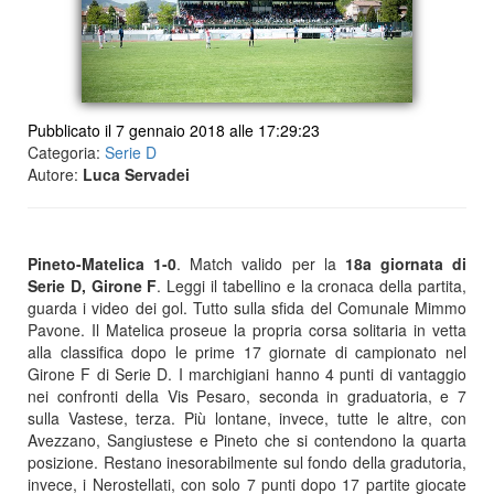
Pubblicato il 7 gennaio 2018 alle 17:29:23
Categoria:
Serie D
Autore:
Luca Servadei
Pineto-Matelica 1-0
. Match valido per la
18a giornata di
Serie D, Girone F
. Leggi il tabellino e la cronaca della partita,
guarda i video dei gol. Tutto sulla sfida del Comunale Mimmo
Pavone. Il Matelica proseue la propria corsa solitaria in vetta
alla classifica dopo le prime 17 giornate di campionato nel
Girone F di Serie D. I marchigiani hanno 4 punti di vantaggio
nei confronti della Vis Pesaro, seconda in graduatoria, e 7
sulla Vastese, terza. Più lontane, invece, tutte le altre, con
Avezzano, Sangiustese e Pineto che si contendono la quarta
posizione. Restano inesorabilmente sul fondo della gradutoria,
invece, i Nerostellati, con solo 7 punti dopo 17 partite giocate