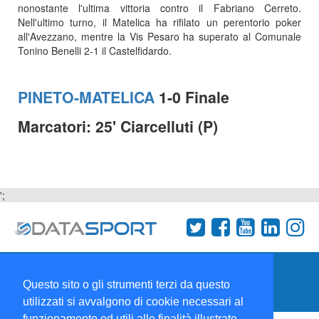
nonostante l'ultima vittoria contro il Fabriano Cerreto.
Nell'ultimo turno, il Matelica ha rifilato un perentorio poker
all'Avezzano, mentre la Vis Pesaro ha superato al Comunale
Tonino Benelli 2-1 il Castelfidardo.
PINETO-MATELICA
1-0 Finale
Marcatori: 25' Ciarcelluti (P)
';
Termini e condizioni
Chi siamo
Network
Questo sito o gli strumenti terzi da questo
Collabora con noi
utilizzati si avvalgono di cookie necessari al
funzionamento ed utili alle finalità illustrate