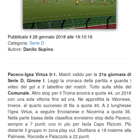
Pubblicato il 28 gennaio 2018 alle 19:10:16
Categoria:
Serie D
Autore:
Danilo Supino
Paceco-Igea Virtus 0-1.
Match valido per la
21a giornata di
Serie D, Girone I
. Leggi la cronaca della partita e guarda i
video dei gol e il tabellino del match. Tutto sulla sfida del
Comunale.
Altro stop per il Troina ancora a quota 44, un 2018
con una sola vittoria fino ad ora. Ne approfitta la Vibonese,
invece, al quarto successo di fila a quota 40. A 2 lunghesse
l'Igea Virtus, a seguire Ercolanese e Nocerina a quota 36.
Nella parte bassa della classifica ennesimo stop della Paceco,
sempre a 7 punti; uno in più per Isola Capo Rizzuto. Più
distante il gruppo in zona play out, Ebolitana a 18 insieme alla
Palmese, Roccella e Palazzolo a 22 punti.