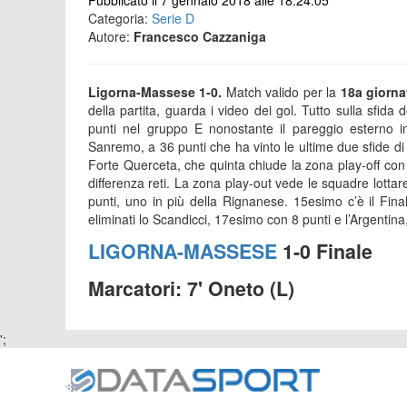
Pubblicato il 7 gennaio 2018 alle 18:24:05
Categoria:
Serie D
Autore:
Francesco Cazzaniga
Ligorna-Massese 1-0.
Match valido per la
18a giorna
della partita, guarda i video dei gol. Tutto sulla sfida 
punti nel gruppo E nonostante il pareggio esterno in
Sanremo, a 36 punti che ha vinto le ultime due sfide di
Forte Querceta, che quinta chiude la zona play-off con
differenza reti. La zona play-out vede le squadre lottare
punti, uno in più della Rignanese. 15esimo c’è il Final
eliminati lo Scandicci, 17esimo con 8 punti e l’Argentina
LIGORNA-MASSESE
1-0 Finale
Marcatori: 7' Oneto (L)
';