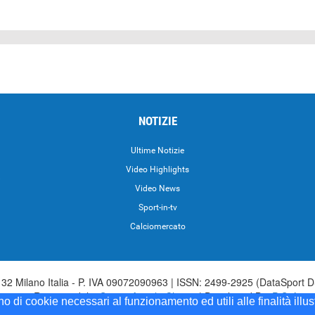
NOTIZIE
Ultime Notizie
Video Highlights
i
Video News
Sport-in-tv
Calciomercato
2 Milano Italia - P. IVA 09072090963 | ISSN: 2499-2925 (DataSport D
irettore Responsabile:
Sergio Angelo Chiesa
| Developed By:
P-Soft
ono di cookie necessari al funzionamento ed utili alle finalità illu
Sport iscrizione n.173 del 30/03/1985 - www.datasport.it iscrizione n.25