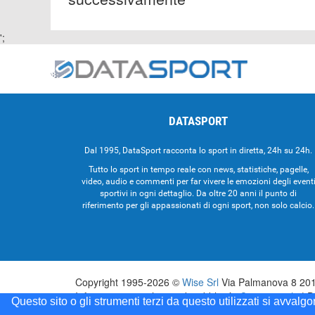
';
DATASPORT
Dal 1995, DataSport racconta lo sport in diretta, 24h su 24h.
Tutto lo sport in tempo reale con news, statistiche, pagelle,
video, audio e commenti per far vivere le emozioni degli event
sportivi in ogni dettaglio. Da oltre 20 anni il punto di
riferimento per gli appassionati di ogni sport, non solo calcio.
Copyright 1995-2026 ©
Wise Srl
Via Palmanova 8 2013
Informazioni e richieste di pubblicità:
Commerciale
| D
Questo sito o gli strumenti terzi da questo utilizzati si avvalg
Testata registrata presso il Tribunale di Milano: Data