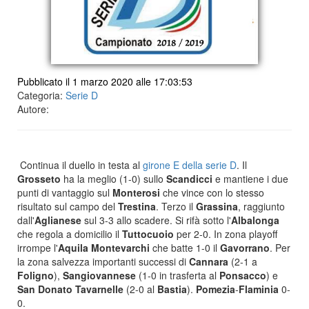
Pubblicato il 1 marzo 2020 alle 17:03:53
Categoria:
Serie D
Autore:
Continua il duello in testa al
girone E della serie D
. Il
Grosseto
ha la meglio (1-0) sullo
Scandicci
e mantiene i due
punti di vantaggio sul
Monterosi
che vince con lo stesso
risultato sul campo del
Trestina
. Terzo il
Grassina
, raggiunto
dall'
Aglianese
sul 3-3 allo scadere. Si rifà sotto l'
Albalonga
che regola a domicilio il
Tuttocuoio
per 2-0. In zona playoff
irrompe l'
Aquila Montevarchi
che batte 1-0 il
Gavorrano
. Per
la zona salvezza importanti successi di
Cannara
(2-1 a
Foligno
),
Sangiovannese
(1-0 in trasferta al
Ponsacco
) e
San Donato Tavarnelle
(2-0 al
Bastia
).
Pomezia
-
Flaminia
0-
0.