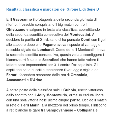
Risultati, classifica e marcatori del Girone E di Serie D
E’ il
Gavoranno
il protagonista della seconda giornata di
ritorno, i rossoblù conquistano il big match contro il
Ghivizzano
e salgono in testa alla classifica, approfittando
della seconda sconfitta consecutiva del
Montecatini
. A
decidere la partita di Ghivizzano ci ha pensato
Conti
con il gol
allo scadere dopo che
Pagano
aveva risposto al vantaggio
rossoblu siglato da
Lombardi
. Come detto il Montecatini trova
la seconda sconfitta consecutiva, questa volta a sconfiggere i
biancazzurri è stato lo
Scandicci
che hanno fatto valere il
fattore casa imponendosi per 3-1 contro l’ex capolista. Gli
ospiti non sono riusciti a mantenere il vantaggio siglato da
Ferrari
, facendosi rimontare dalle reti di
Granaiola
,
Ammannati
e
D’Arino
.
Al terzo posto della classifica sale il
Gubbio
, uscito vittorioso
dallo scontro con il
Jolly Montemurlo
, ormai in caduta libera
con una sola vittoria nelle ultime cinque partite. Decide il match
la rete di
Ferri Marini
alla mezzora del primo tempo. Finiscono
a reti bianche le gare tra
Sangiovannese
–
Colligiana
e