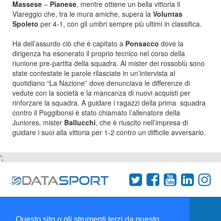
Massese
–
Pianese
, mentre ottiene un bella vittoria il
Viareggio che, tra le mura amiche, supera la
Voluntas
Spoleto
per 4-1, con gli umbri sempre più ultimi in classifica.
Ha dell’assurdo ciò che è capitato a
Ponsacco
dove la
dirigenza ha esonerato il proprio tecnico nel corso della
riunione pre-partita della squadra. Al mister dei rossoblù sono
state contestate le parole rilasciate in un’intervista al
quotidiano “La Nazione” dove denunciava le differenze di
vedute con la società e la mancanza di nuovi acquisti per
rinforzare la squadra. A guidare i ragazzi della prima squadra
contro il Poggibonsi è stato chiamato l’allenatore della
Juniores, mister
Ballucchi
, che è riuscito nell’impresa di
guidare i suoi alla vittoria per 1-2 contro un difficile avversario.
';
Termini e condizioni
Chi siamo
Network
Questo sito o gli strumenti terzi da questo