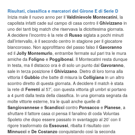
Risultati, classifica e marcatori del Girone E di Serie D
Inizia male il nuovo anno per il
Valdinievole Montecatini
, la
capolista infatti cade sul campo di casa contro il
Ghivizzano
in
uno dei tanti big match che riservava la diciottesima giornata.
A decidere l’incontro è la rete di
Russo
siglata a pochi minuti
dall’intervallo, è il secondo centro in stagione per il giocatore
biancorosso. Non approfittano del passo falso il
Gavoranno
ed il
Jolly Montemurlo
, entrambe fermate sul pari tra le mura
amiche da
Foligno
e
Poggibonsi
. Il Montecatini resta dunque
in testa, ma il distacco ora è di solo un punto dal
Gavoranno
,
sale in terza posizione il
Ghivizzano
. Dietro di loro torna alla
vittoria il
Gubbio
che batte di misura la
Colligiana
in un altro
scontro diretto di questa giornata. A decidere il match è stata
la rete di
Ferretti
al 57’, con questa vittoria gli umbri si portano
a 4 punti dalla testa della classifica. In una giornata segnata da
molte vittorie esterne, tra le quali anche quelle di
Sangiovannese
e
Scandicci
contro
Ponsacco
e
Pianese
, a
sfruttare il fattore casa ci pensa il fanalino di coda Voluntas
Spoleto che dopo essere passato in svantaggio al 20’ con il
rigore trasformato da
Essoussi
, ribalta il risultato con
Minnucci
e
De Costanzo
conquistando così la seconda