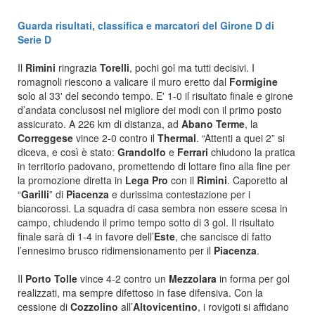
Guarda risultati, classifica e marcatori del Girone D di
Serie D
Il
Rimini
ringrazia
Torelli
, pochi gol ma tutti decisivi. I
romagnoli riescono a valicare il muro eretto dal
Formigine
solo al 33' del secondo tempo. E' 1-0 il risultato finale e girone
d’andata conclusosi nel migliore dei modi con il primo posto
assicurato. A 226 km di distanza, ad
Abano Terme
, la
Correggese
vince 2-0 contro il
Thermal
. “Attenti a quei 2” si
diceva, e così è stato:
Grandolfo
e
Ferrari
chiudono la pratica
in territorio padovano, promettendo di lottare fino alla fine per
la promozione diretta in
Lega Pro
con il
Rimini
. Caporetto al
“
Garilli
” di
Piacenza
e durissima contestazione per i
biancorossi. La squadra di casa sembra non essere scesa in
campo, chiudendo il primo tempo sotto di 3 gol. Il risultato
finale sarà di 1-4 in favore dell’
Este
, che sancisce di fatto
l’ennesimo brusco ridimensionamento per il
Piacenza
.
Il
Porto Tolle
vince 4-2 contro un
Mezzolara
in forma per gol
realizzati, ma sempre difettoso in fase difensiva. Con la
cessione di
Cozzolino
all’
Altovicentino
, i rovigoti si affidano