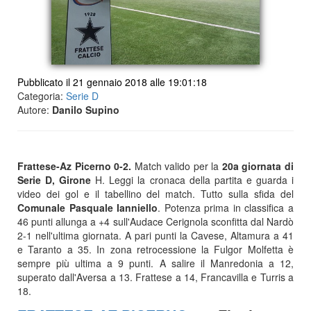
Pubblicato il 21 gennaio 2018 alle 19:01:18
Categoria:
Serie D
Autore:
Danilo Supino
Frattese-Az Picerno 0-2.
Match valido per la
20a giornata di
Serie D, Girone
H. Leggi la cronaca della partita e guarda i
video dei gol e il tabellino del match. Tutto sulla sfida del
Comunale Pasquale Ianniello
. Potenza prima in classifica a
46 punti allunga a +4 sull'Audace Cerignola sconfitta dal Nardò
2-1 nell'ultima giornata. A pari punti la Cavese, Altamura a 41
e Taranto a 35. In zona retrocessione la Fulgor Molfetta è
sempre più ultima a 9 punti. A salire il Manredonia a 12,
superato dall'Aversa a 13. Frattese a 14, Francavilla e Turris a
18.