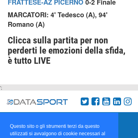
FRATTESE-AZ PICERNO
0-2 Finale
MARCATORI: 4' Tedesco (A), 94'
Romano (A)
Clicca sulla partita per non
perderti le emozioni della sfida,
è tutto LIVE
';
Termini e condizioni
Chi siamo
Network
Questo sito o gli strumenti terzi da questo
Collabora con noi
utilizzati si avvalgono di cookie necessari al