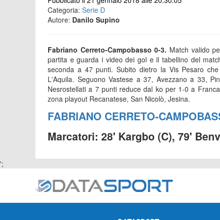
Pubblicato il 21 gennaio 2018 alle 20:30:05
Categoria:
Serie D
Autore:
Danilo Supino
Fabriano Cerreto-Campobasso 0-3.
Match valido pe
partita e guarda i video dei gol e il tabellino del matc
seconda a 47 punti. Subito dietro la Vis Pesaro che 
L'Aquila. Seguono Vastese a 37, Avezzano a 33, Pine
Nesrostellati a 7 punti reduce dal ko per 1-0 a Franca
zona playout Recanatese, San Nicolò, Jesina.
FABRIANO CERRETO-CAMPOBAS
Marcatori: 28' Kargbo (C), 79' Benve
';