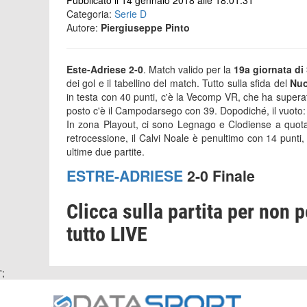
Pubblicato il 14 gennaio 2018 alle 18:01:31
Categoria:
Serie D
Autore:
Piergiuseppe Pinto
Este-Adriese 2-0
. Match valido per la
19a giornata di
dei gol e il tabellino del match. Tutto sulla sfida del
Nuo
in testa con 40 punti, c'è la Vecomp VR, che ha super
posto c'è il Campodarsego con 39. Dopodiché, il vuoto:
In zona Playout, ci sono Legnago e Clodiense a quota 
retrocessione, il Calvi Noale è penultimo con 14 punti,
ultime due partite.
ESTRE-ADRIESE
2-0 Finale
Clicca sulla partita per non p
tutto LIVE
';