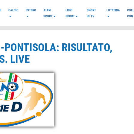
E
CALCIO
ESTERO
ALTRI
LIBRI
SPORT
LOTTERIA
COL
SPORT
SPORT
IN TV
CON 
O-PONTISOLA: RISULTATO,
. LIVE