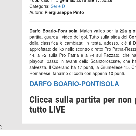
Pubblicato il 15 gennaio 2018 alle 17:30:26
Categoria:
Serie D
Autore:
Piergiuseppe Pinto
Darfo Boario-Pontisola.
Match valido per la
22a gior
partita, guarda i video dei gol. Tutto sulla sfida del
Com
della classifica è cambiata: in testa, adesso, c'è i
approfittato del ko nello scontro diretto Pro Patria-Rezz
44, a +2 sulla Pro Patria e a +4 sul Rezzato, che ha 
playout, passo in avanti dello Scanzorosciate, che 
salvezza. Il Ciserano ha 17 punti, la Grumellese 15. Ch
Romanese, fanalino di coda con appena 10 punti.
DARFO BOARIO-PONTISOLA
Clicca sulla partita per non 
tutto LIVE
';