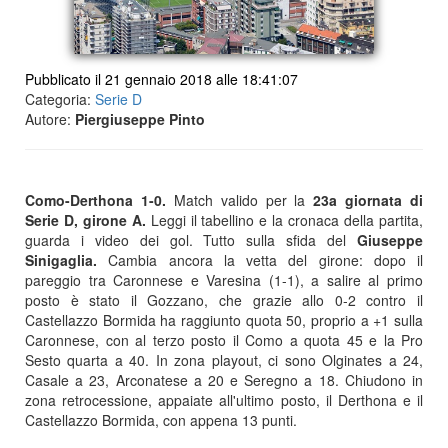
Pubblicato il 21 gennaio 2018 alle 18:41:07
Categoria:
Serie D
Autore:
Piergiuseppe Pinto
Como-Derthona 1-0.
Match valido per la
23a giornata di
Serie D, girone A.
Leggi il tabellino e la cronaca della partita,
guarda i video dei gol. Tutto sulla sfida del
Giuseppe
Sinigaglia
.
Cambia ancora la vetta del girone: dopo il
pareggio tra Caronnese e Varesina (1-1), a salire al primo
posto è stato il Gozzano, che grazie allo 0-2 contro il
Castellazzo Bormida ha raggiunto quota 50, proprio a +1 sulla
Caronnese, con al terzo posto il Como a quota 45 e la Pro
Sesto quarta a 40. In zona playout, ci sono Olginates a 24,
Casale a 23, Arconatese a 20 e Seregno a 18. Chiudono in
zona retrocessione, appaiate all'ultimo posto, il Derthona e il
Castellazzo Bormida, con appena 13 punti.