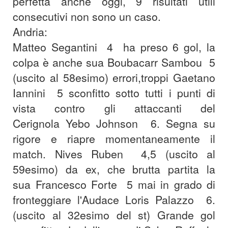
perfetta anche oggi, 9 risultati utili
consecutivi non sono un caso.
Andria:
Matteo Segantini 4 ha preso 6 gol, la
colpa è anche sua
Boubacarr Sambou 5
(uscito al 58esimo) errori,troppi
Gaetano
Iannini 5 sconfitto sotto tutti i punti di
vista contro gli attaccanti del
Cerignola
Yebo Johnson 6. Segna su
rigore e riapre momentaneamente il
match.
Nives Ruben 4,5 (uscito al
59esimo) da ex, che brutta partita la
sua
Francesco Forte 5 mai in grado di
fronteggiare l'Audace
Loris Palazzo 6.
(uscito al 32esimo del st) Grande gol