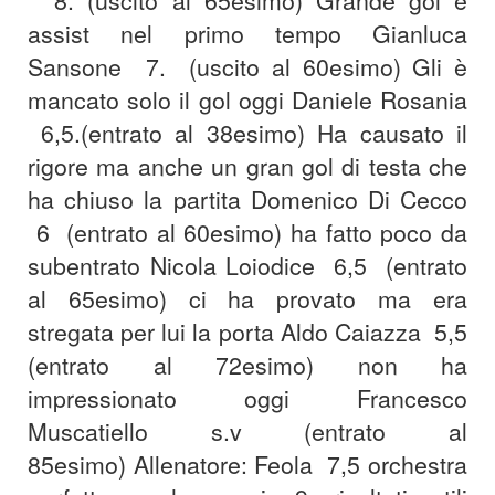
8. (uscito al 65esimo) Grande gol e
assist nel primo tempo
Gianluca
Sansone 7. (uscito al 60esimo) Gli è
mancato solo il gol oggi
Daniele Rosania
6,5.(entrato al 38esimo) Ha causato il
rigore ma anche un gran gol di testa che
ha chiuso la partita
Domenico Di Cecco
6 (entrato al 60esimo) ha fatto poco da
subentrato
Nicola Loiodice 6,5 (entrato
al 65esimo) ci ha provato ma era
stregata per lui la porta
Aldo Caiazza 5,5
(entrato al 72esimo) non ha
impressionato oggi
Francesco
Muscatiello s.v (entrato al
85esimo)
Allenatore: Feola 7,5 orchestra