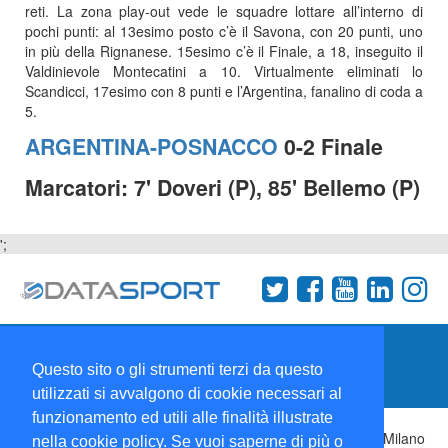
reti. La zona play-out vede le squadre lottare all’interno di
pochi punti: al 13esimo posto c’è il Savona, con 20 punti, uno
in più della Rignanese. 15esimo c’è il Finale, a 18, inseguito il
Valdinievole Montecatini a 10. Virtualmente eliminati lo
Scandicci, 17esimo con 8 punti e l’Argentina, fanalino di coda a
5.
ARGENTINA-POSNACCO
0-2 Finale
Marcatori: 7' Doveri (P), 85' Bellemo (P)
';
Termini e condizioni
Chi siamo
Network
Questo sito o gli strumenti terzi da questo
Collabora con noi
utilizzati si avvalgono di cookie necessari al
funzionamento ed utili alle finalità illustrate
Copyright 1995-2026 ©
Wise Srl
Via Palmanova 8 20132 Milano
nella cookie policy. Se vuoi saperne di più o