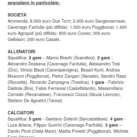
segnalano in particolare:
SOCIETA’
Ammenda: 8.000 euro Due Torri; 2.000 euro Sangiovannese,
Cavenago Fanfulla (più diffida); 1.500 euro Poggibonsi; 1.400
euro Agropoli (più diffida); 800 euro Cuneo; 300 euro
Gelbison; 200 euro Casale.
ALLENATORI
Squalifica:
3 gare
– Marco Brachi (Scandicci).
2 gare
-
Alexandro Dossena (Cavenago Fanfulla), Alessandro Tosi
(Dro), Vinicio Bisoli (Carenipievigina), Besart Kurti, Andrea
Mosconi (Poggibonsi), Pietro Zangari (Sersale), Sandro Raso
(Roccella), Riccardo Zampagna (Trestina).
1 gara
- Fabrizio
Daidola (Bra), Fabio Ferraresi (Castelfidardo), Massimiliano
Corrado (Recanatese), Francesco Cozza (Sicula Leonzio),
Stefano De Agostini (Tamai).
CALCIATORI
Squalifica:
5 gare
- Gaetano Dolenti (Sancataldese).
4 gare
-
Luca Artaria, Filippo Guerini (Cavenago Fanfulla).
3 gare
–
Danilo Piroli (Ostia Mare), Mattia Proietti (Poggibonsi), Michele