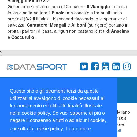
Viareggio-Finale 3-2
Gol ed emozioni allo stadio di Camaiore: il
Viareggio
fa molta
fatica a sottomettere il
Finale
, ma conquista tre punti molto
preziosi (3-2 il finale). I bianconeri riaccendono le speranze di
salvezza:
Cantatore
,
Mengali
e
Aliboni
(su rigore) portano in
orbita i padroni di casa, ai liguri non bastano le reti di
Anselmo
e
Coccurullo
.
';
Termini e condizioni
Chi siamo
Network
Questo sito o gli strumenti terzi da questo
Collabora con noi
utilizzati si avvalgono di cookie necessari al
funzionamento ed utili alle finalità illustrate
Copyright 1995-2026 ©
Wise Srl
Via Palmanova 8 20132 Milano
nella cookie policy. Se vuoi saperne di più o
Italia - P. IVA 09072090963 | ISSN: 2499-2925 (DataSport DS)
negare il consenso a tutti o ad alcuni cookie,
Informazioni e richieste di pubblicità:
Commerciale
| Direttore
consulta la cookie policy.
Learn more
Responsabile:
Sergio Angelo Chiesa
| Developed By:
P-Soft
Testata registrata presso il Tribunale di Milano: DataSport