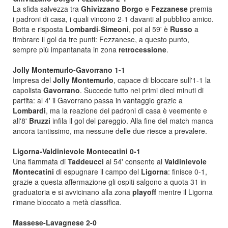
La sfida salvezza tra
Ghivizzano
Borgo
e
Fezzanese
premia
i padroni di casa, i quali vincono 2-1 davanti al pubblico amico.
Botta e risposta
Lombardi
-
Simeoni
, poi al 59' è
Russo
a
timbrare il gol da tre punti: Fezzanese, a questo punto,
sempre più impantanata in zona
retrocessione
.
Jolly Montemurlo-Gavorrano 1-1
Impresa del
Jolly Montemurlo
, capace di bloccare sull'1-1 la
capolista
Gavorrano
. Succede tutto nei primi dieci minuti di
partita: al 4' il Gavorrano passa in vantaggio grazie a
Lombardi
, ma la reazione dei padroni di casa è veemente e
all'8'
Bruzzi
infila il gol del pareggio. Alla fine del match manca
ancora tantissimo, ma nessune delle due riesce a prevalere.
Ligorna-Valdinievole Montecatini 0-1
Una fiammata di
Taddeucci
al 54' consente al
Valdinievole
Montecatini
di espugnare il campo del
Ligorna
: finisce 0-1,
grazie a questa affermazione gli ospiti salgono a quota 31 in
graduatoria e si avvicinano alla zona
playoff
mentre il Ligorna
rimane bloccato a metà classifica.
Massese-Lavagnese 2-0