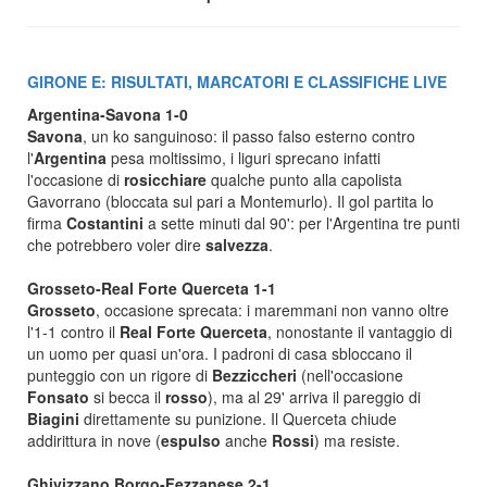
GIRONE E: RISULTATI, MARCATORI E CLASSIFICHE LIVE
Argentina-Savona 1-0
Savona
, un ko sanguinoso: il passo falso esterno contro
l'
Argentina
pesa moltissimo, i liguri sprecano infatti
l'occasione di
rosicchiare
qualche punto alla capolista
Gavorrano (bloccata sul pari a Montemurlo). Il gol partita lo
firma
Costantini
a sette minuti dal 90': per l'Argentina tre punti
che potrebbero voler dire
salvezza
.
Grosseto-Real Forte Querceta 1-1
Grosseto
, occasione sprecata: i maremmani non vanno oltre
l'1-1 contro il
Real
Forte
Querceta
, nonostante il vantaggio di
un uomo per quasi un'ora. I padroni di casa sbloccano il
punteggio con un rigore di
Bezziccheri
(nell'occasione
Fonsato
si becca il
rosso
), ma al 29' arriva il pareggio di
Biagini
direttamente su punizione. Il Querceta chiude
addirittura in nove (
espulso
anche
Rossi
) ma resiste.
Ghivizzano Borgo-Fezzanese 2-1