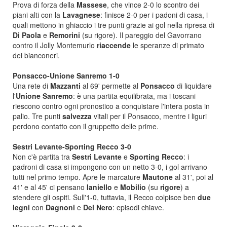
Prova di forza della
Massese
, che vince 2-0 lo scontro dei
piani alti con la
Lavagnese
: finisce 2-0 per i padoni di casa, i
quali mettono in ghiaccio i tre punti grazie ai gol nella ripresa di
Di Paola
e
Remorini
(su rigore). Il pareggio del Gavorrano
contro il Jolly Montemurlo
riaccende
le speranze di primato
dei bianconeri.
Ponsacco-Unione Sanremo 1-0
Una rete di
Mazzanti
al 69' permette al
Ponsacco
di liquidare
l'
Unione Sanremo
: è una partita equilibrata, ma i toscani
riescono contro ogni pronostico a conquistare l'intera posta in
palio. Tre punti
salvezza
vitali per il Ponsacco, mentre i liguri
perdono contatto con il gruppetto delle prime.
Sestri Levante-Sporting Recco 3-0
Non c'è partita tra
Sestri Levante
e
Sporting
Recco
: i
padroni di casa si impongono con un netto 3-0, i gol arrivano
tutti nel primo tempo. Apre le marcature
Mautone
al 31', poi al
41' e al 45' ci pensano
Ianiello
e
Mobilio
(su
rigore
) a
stendere gli ospiti. Sull'1-0, tuttavia, il Recco colpisce ben
due
legni
con
Dagnoni
e
Del Nero
: episodi chiave.