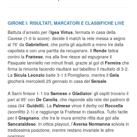
GIRONE I: RISULTATI, MARCATORI E CLASSIFICHE LIVE
Battuta d’arresto per l’
Igea Virtus
, fermata in casa della
Cavese (1-0 lo score): decide il match la rete messa a segno
al 76’ da
Gabrielloni
, che porta gli aquilotti a meno tre dalla
capolista e con una partita da recuperare. Il
Rende
fatica
contro la
Frattese
, ma alla fine riesce ad espugnare il
Pasquale Ianniello nei minuti finali, grazie al gol di
Ferreira
che
firma la rimonta facendo risultare sul tabellino il risultato di 3-2.
La
Sicula Leonzio
batte 3-1 il Pomigliano, mentre il
Gela
giocherà mercoledì 25 gennaio in casa del
Sersale
.
A Sarni finisce 1-1 tra
Sarnese
e
Gladiator
: gli ospiti trovano il
pari al 95’ con
De Carolis
, che risponde alla rete dei padroni di
casa (64’
Guidelli
). La
Palmese
vince il derby col
Roccella
(sconfitto 2-1) e raggiunge la Frattese in classifica. Tutto facile
per il
Gragnano
, che tra le mura amiche rifila due gol alla
Sancataldese
. In ottica playout, l’
Aversa Normanna
scivola in
tredicesima posizione, mentre restano invariate le altre
posizioni.