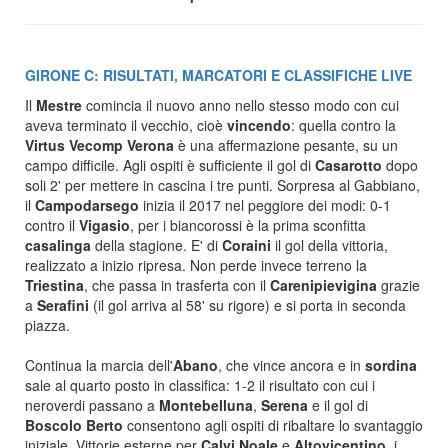
GIRONE C: RISULTATI, MARCATORI E CLASSIFICHE LIVE
Il
Mestre
comincia il nuovo anno nello stesso modo con cui
aveva terminato il vecchio, cioè
vincendo
: quella contro la
Virtus Vecomp Verona
è una affermazione pesante, su un
campo difficile. Agli ospiti è sufficiente il gol di
Casarotto
dopo
soli 2' per mettere in cascina i tre punti. Sorpresa al Gabbiano,
il
Campodarsego
inizia il 2017 nel peggiore dei modi: 0-1
contro il
Vigasio
, per i biancorossi è la prima sconfitta
casalinga
della stagione. E' di
Coraini
il gol della vittoria,
realizzato a inizio ripresa. Non perde invece terreno la
Triestina
, che passa in trasferta con il
Carenipievigina
grazie
a
Serafini
(il gol arriva al 58' su rigore) e si porta in seconda
piazza.
Continua la marcia dell'
Abano
, che vince ancora e in
sordina
sale al quarto posto in classifica: 1-2 il risultato con cui i
neroverdi passano a
Montebelluna
,
Serena
e il gol di
Boscolo Berto
consentono agli ospiti di ribaltare lo svantaggio
iniziale. Vittorie esterne per
Calvi Noale
e
Altovicentino
, i