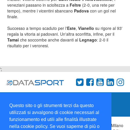
veneziani passano in scioltezza a
Feltre
(2-0, una rete per
tempo), mentre i vicentini sbancano
Padova
con un gol nel
finale.
Successo a tempo scaduto per l'
Este
,
Vianello
su rigore al 93'
regala la vitoria ai padovani. Un'altra sconfitta, infine, per il
Tamai
che soccombe anche davanti al
Legnago
: 2-0 il
risultato per i veronesi.
';
Termini e condizioni
Chi siamo
Network
Questo sito o gli strumenti terzi da questo
Collabora con noi
utilizzati si avvalgono di cookie necessari al
funzionamento ed utili alle finalità illustrate
Copyright 1995-2026 ©
Wise Srl
Via Palmanova 8 20132 Milano
nella cookie policy. Se vuoi saperne di più o