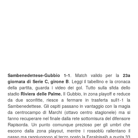
Sambenedettese-Gubbio 1-1
. Match valido per la
23a
giornata di Serie C, girone B
. Leggi il tabellino e la cronaca
della partita, guarda i video dei gol. Tutto sulla sfida dello
stadio
Riviera delle Palme.
Il Gubbio, in zona playoff e reduce
da due sconfitte, riesce a fermare in trasferta sull1-1 la
Sambenedettese. Gli ospiti passano in vantaggio con la magia
da centrocampo di Marchi (ottavo centro stagionele) ma si
fanno recuperare nel finale dalla rete sottomisura del difensore
Rapisorda. Un punto comunque prezioso per gli umbri che
escono dalla zona playout, mentre i rossoblù rallentano il
passo ma raggiungono al terzo posto la Feralpisalò a quota 33