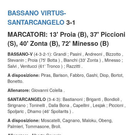
BASSANO VIRTUS-
SANTARCANGELO
3-1
MARCATORI: 13' Proia (B), 37' Piccioni
(S), 40' Zonta (B), 72' Minesso (B)
BASSANO-V
(4-3-2-1): Grandi ; Pasini , Andreoni , Bizzotto ,
Stevanin ; Proia (75' Botta ) , Bianchi (33' Zonta ) , Minesso ;
Salvi , Venitucci (61' Tronco ) ; Razzitti .
A disposizione:
Piras, Barison, Fabbro, Gashi, Diop, Bortot,
Bonetto.
Allenatore:
Giovanni Colella .
SANTARCANGELO
(3-4-3): Bastianoni ; Briganti , Bondioli ,
Sirignano ; Toninelli , Dalla Bona , Capellini , Lesjak ; Piccioni ,
Spoljaric , Dhamo (46' Spoliarits ) .
A disposizione:
Moscatelli, Cagnano, Maloku, Obeng,
Palmieri, Tommasone, Broli.