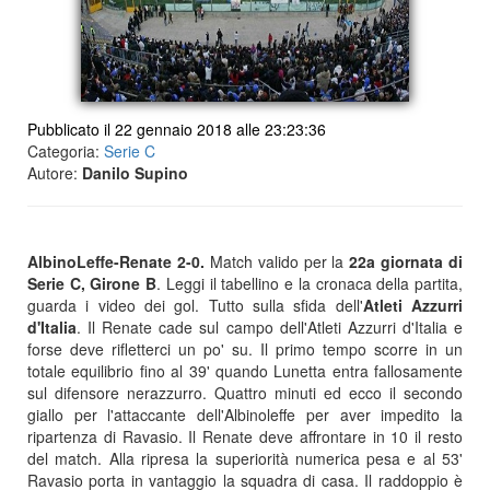
Pubblicato il 22 gennaio 2018 alle 23:23:36
Categoria:
Serie C
Autore:
Danilo Supino
AlbinoLeffe-Renate 2-0.
Match valido per la
22a giornata di
Serie C, Girone B
. Leggi il tabellino e la cronaca della partita,
guarda i video dei gol. Tutto sulla sfida dell'
Atleti Azzurri
d'Italia
. Il Renate cade sul campo dell'Atleti Azzurri d'Italia e
forse deve rifletterci un po' su. Il primo tempo scorre in un
totale equilibrio fino al 39' quando Lunetta entra fallosamente
sul difensore nerazzurro. Quattro minuti ed ecco il secondo
giallo per l'attaccante dell'Albinoleffe per aver impedito la
ripartenza di Ravasio. Il Renate deve affrontare in 10 il resto
del match. Alla ripresa la superiorità numerica pesa e al 53'
Ravasio porta in vantaggio la squadra di casa. Il raddoppio è