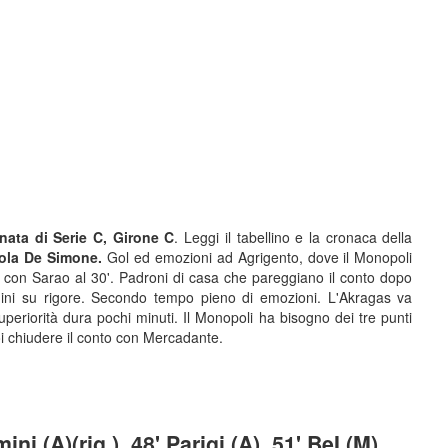
nata di Serie C, Girone C
. Leggi il tabellino e la cronaca della
ola De Simone.
Gol ed emozioni ad Agrigento, dove il Monopoli
 con Sarao al 30'. Padroni di casa che pareggiano il conto dopo
emini su rigore. Secondo tempo pieno di emozioni. L'Akragas va
periorità dura pochi minuti. Il Monopoli ha bisogno dei tre punti
poi chiudere il conto con Mercadante.
ni (A)(rig.), 48' Parigi (A), 51' BeI (M),