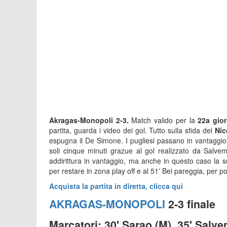
Akragas-Monopoli 2-3.
Match valido per la
22a gior
partita, guarda i video dei gol. Tutto sulla sfida del
Nic
espugna il De Simone. I pugliesi passano in vantaggio
soli cinque minuti grazue al gol realizzato da Salv
addirittura in vantaggio, ma anche in questo caso la su
per restare in zona play off e al 51' Bei pareggia, per 
Acquista la partita in diretta, clicca qui
AKRAGAS-MONOPOLI
2-3 finale
Marcatori: 30' Sarao (M), 35' Salvemi