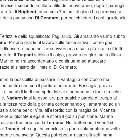
invece il secondo risultato utile del nuovo anno, dopo il pareggio
La rete di
Brighenti
dopo solo 7 minuti di gioco ha permesso ai
ima della pausa con
Di Gennaro
, per poi chiudere i conti grazie alla
erlizzi e dello squalificato Pagliarulo. Gli amaranto vanno subito
ino
. Proprio grazie al lavoro sulle fasce arriva il primo goal
l difensore rimane nell’area avversaria e salta più in alto di tutti
in rete. Il
Trapani
subisce il colpo, prova a reagire ma la difesa
 Marino non si accontentano e continuano ad attaccare
azie al sinistro dal limite di Di Gennaro.
anno la possibilità di passare in vantaggio con Cocco ma
’uno contro uno con il portiere amaranto. Boscaglia prova a
ele, ma al di là di uno sprint iniziale, nemmeno le forze fresche
one,
Nadarevic
si fa espellere per qualche parola di troppo ai
 la terza rete della giornata condannando gli amaranto ad un
pazio anche per di Vita, all’esordio con la maglia del Vicenza.
erie di giocate eleganti e sfiora il gol su punizione. Marino
prossima trasferta con la
Ternana
. Nel frattempo, i veneti si
del
Trapani
che oggi ha concluso in porta solamente due volte.
tamente una svolta. Questa potrebbe arrivare già settimana