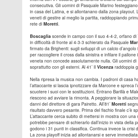
consecutiva. Gli uomini di Pasquale Marino festeggiano 
in casa del Latina, e si allontanano dalla zona playout. 
veneti di gestire al meglio la partita, raddoppiando pr
rete di
Moretti
.
Boscaglia
scende in campo con il suo 4-4-2, orfano di T
in difficoltà di fronte al 4-3-3 schierato da Pasquale
Mar
firmato da Brighenti: sugli sviluppi di un calcio d’angolo i
per raccogliere il cross dalla sinistra e infilare il pallone 
veneta non concede assolutamente nulla. Gli uomini di
soprattutto con gli esterni. Al 41’ Il
Vicenza
raddoppia gr
Nella ripresa la musica non cambia. I padroni di casa h
l’attaccante si lascia ipnotizzare da Marcone e spreca l
scuotere i suoi con le sostituzioni. Entrano Barillà e Mal
riescono ad avviare la rimonta. A peggiorare la situazi
danni del direttore di gara Pairetto. All’81’
Moretti
segna
risultato davvero pesante. Prima del fischio finale c’è s
L’attaccante cerca subito di mettersi in mostra con una s
potrebbe pensare di schierarlo dall’inizio in vista della 
godono i 31 punti in classifica. Continua invece la crisi 
La zona playoff inizia ad allontanarsi e serve immedia