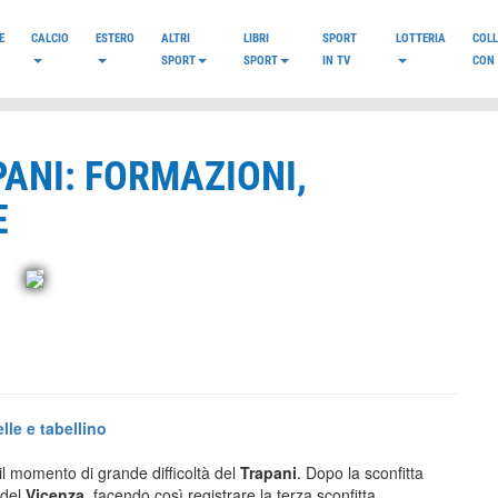
E
CALCIO
ESTERO
ALTRI
LIBRI
SPORT
LOTTERIA
COL
SPORT
SPORT
IN TV
CON 
PANI: FORMAZIONI,
E
lle e tabellino
l momento di grande difficoltà del
Trapani
. Dopo la sconfitta
 del
Vicenza
, facendo così registrare la terza sconfitta