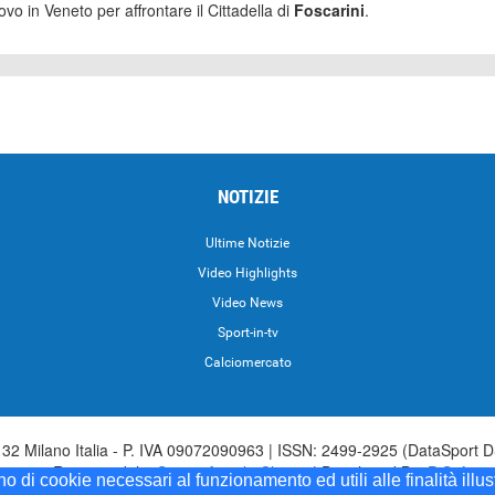
o in Veneto per affrontare il Cittadella di
Foscarini
.
NOTIZIE
Ultime Notizie
Video Highlights
i
Video News
Sport-in-tv
Calciomercato
2 Milano Italia - P. IVA 09072090963 | ISSN: 2499-2925 (DataSport D
irettore Responsabile:
Sergio Angelo Chiesa
| Developed By:
P-Soft
ono di cookie necessari al funzionamento ed utili alle finalità illu
Sport iscrizione n.173 del 30/03/1985 - www.datasport.it iscrizione n.25