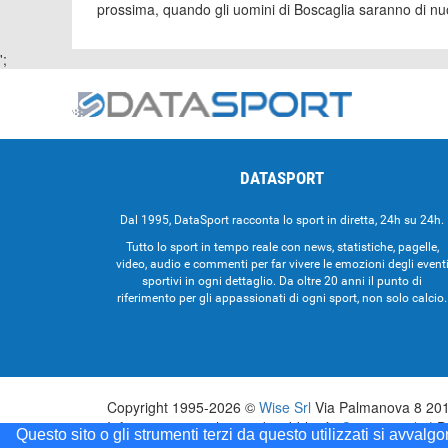
prossima, quando gli uomini di Boscaglia saranno di nuov
';
DATASPORT
Dal 1995, DataSport racconta lo sport in diretta, 24h su 24h.
Tutto lo sport in tempo reale con news, statistiche, pagelle,
video, audio e commenti per far vivere le emozioni degli event
sportivi in ogni dettaglio. Da oltre 20 anni il punto di
riferimento per gli appassionati di ogni sport, non solo calcio.
Copyright 1995-2026 ©
Wise Srl
Via Palmanova 8 2013
Informazioni e richieste di pubblicità:
Commerciale
| D
Questo sito o gli strumenti terzi da questo utilizzati si avvalg
Testata registrata presso il Tribunale di Milano: Data