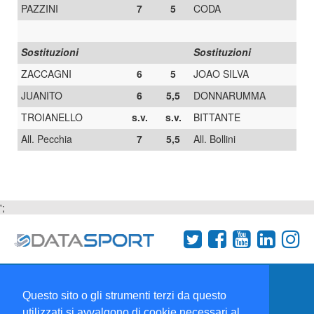
PAZZINI
7
5
CODA
Sostituzioni
Sostituzioni
ZACCAGNI
6
5
JOAO SILVA
JUANITO
6
5,5
DONNARUMMA
TROIANELLO
s.v.
s.v.
BITTANTE
All. Pecchia
7
5,5
All. Bollini
';
Termini e condizioni
Chi siamo
Network
Questo sito o gli strumenti terzi da questo
Collabora con noi
utilizzati si avvalgono di cookie necessari al