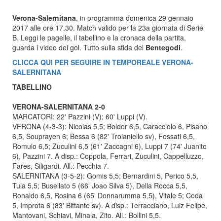
Verona-Salernitana
, in programma domenica 29 gennaio
2017 alle ore 17.30. Match valido per la 23a giornata di Serie
B. Leggi le pagelle, il tabellino e la cronaca della partita,
guarda i video dei gol. Tutto sulla sfida del
Bentegodi
.
CLICCA QUI PER SEGUIRE IN TEMPOREALE VERONA-
SALERNITANA
TABELLINO
VERONA-SALERNITANA 2-0
MARCATORI: 22' Pazzini (V); 60' Luppi (V).
VERONA (4-3-3): Nicolas 5,5; Boldor 6,5, Caracciolo 6, Pisano
6,5, Souprayen 6; Bessa 6 (82' Troianiello sv), Fossati 6,5,
Romulo 6,5; Zuculini 6,5 (61' Zaccagni 6), Luppi 7 (74' Juanito
6), Pazzini 7. A disp.: Coppola, Ferrari, Zuculini, Cappelluzzo,
Fares, Siligardi. All.: Pecchia 7.
SALERNITANA (3-5-2): Gomis 5,5; Bernardini 5, Perico 5,5,
Tuia 5,5; Busellato 5 (66' Joao Silva 5), Della Rocca 5,5,
Ronaldo 6,5, Rosina 6 (65' Donnarumma 5,5), Vitale 5; Coda
5, Improta 6 (83' Bittante sv). A disp.: Terracciano, Luiz Felipe,
Mantovani, Schiavi, Minala, Zito. All.: Bollini 5,5.