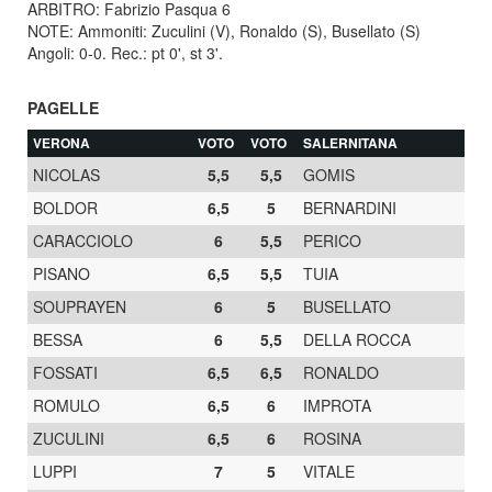
ARBITRO: Fabrizio Pasqua 6
NOTE: Ammoniti: Zuculini (V), Ronaldo (S), Busellato (S)
Angoli: 0-0. Rec.: pt 0', st 3'.
PAGELLE
VERONA
VOTO
VOTO
SALERNITANA
NICOLAS
5,5
5,5
GOMIS
BOLDOR
6,5
5
BERNARDINI
CARACCIOLO
6
5,5
PERICO
PISANO
6,5
5,5
TUIA
SOUPRAYEN
6
5
BUSELLATO
BESSA
6
5,5
DELLA ROCCA
FOSSATI
6,5
6,5
RONALDO
ROMULO
6,5
6
IMPROTA
ZUCULINI
6,5
6
ROSINA
LUPPI
7
5
VITALE