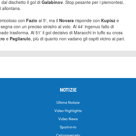
dal dischetto il gol di
Galabinov
. Stop pesante per i piemontesi,
i allontana.
ericoloso con
Fazio
al 5', ma il
Novara
risponde con
Kupisz
e
segna con un preciso sinistro al volo. Al 44' ingenuo fallo di
do trasforma. Al 51' il gol decisivo di Maracchi in tuffo su cross
tro
e
Pagliarulo
, più di quanto non vadano gli ospiti vicino al pari.
NOTIZIE
Ultime Notizie
Video Highlights
i
Video News
Sport-in-tv
Calciomercato