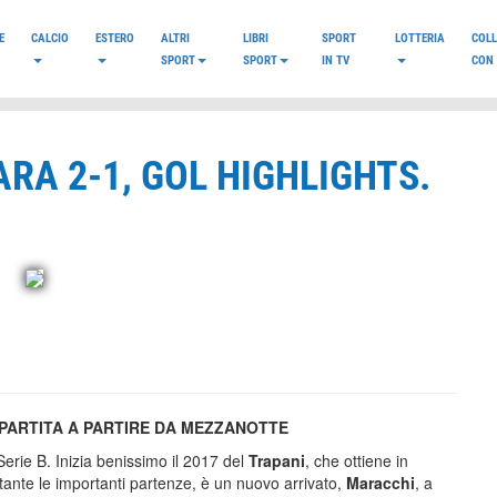
E
CALCIO
ESTERO
ALTRI
LIBRI
SPORT
LOTTERIA
COL
SPORT
SPORT
IN TV
CON 
ARA 2-1, GOL HIGHLIGHTS.
 PARTITA A PARTIRE DA MEZZANOTTE
Serie B. Inizia benissimo il 2017 del
Trapani
, che ottiene in
tante le importanti partenze, è un nuovo arrivato,
Maracchi
, a