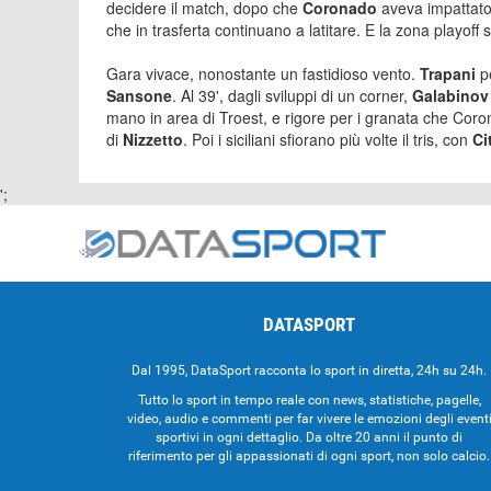
decidere il match, dopo che
Coronado
aveva impattato 
che in trasferta continuano a latitare. E la zona playoff s
Gara vivace, nonostante un fastidioso vento.
Trapani
p
Sansone
. Al 39', dagli sviluppi di un corner,
Galabinov
mano in area di Troest, e rigore per i granata che Corona
di
Nizzetto
. Poi i siciliani sfiorano più volte il tris, con
Ci
';
DATASPORT
Dal 1995, DataSport racconta lo sport in diretta, 24h su 24h.
Tutto lo sport in tempo reale con news, statistiche, pagelle,
video, audio e commenti per far vivere le emozioni degli event
sportivi in ogni dettaglio. Da oltre 20 anni il punto di
riferimento per gli appassionati di ogni sport, non solo calcio.