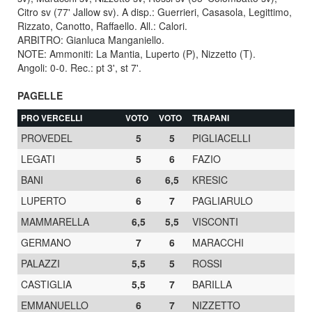
Citro sv (77' Jallow sv). A disp.: Guerrieri, Casasola, Legittimo,
Rizzato, Canotto, Raffaello. All.: Calori.
ARBITRO: Gianluca Manganiello.
NOTE: Ammoniti: La Mantia, Luperto (P), Nizzetto (T).
Angoli: 0-0. Rec.: pt 3', st 7'.
PAGELLE
PRO VERCELLI
VOTO
VOTO
TRAPANI
PROVEDEL
5
5
PIGLIACELLI
LEGATI
5
6
FAZIO
BANI
6
6,5
KRESIC
LUPERTO
6
7
PAGLIARULO
MAMMARELLA
6,5
5,5
VISCONTI
GERMANO
7
6
MARACCHI
PALAZZI
5,5
5
ROSSI
CASTIGLIA
5,5
7
BARILLA
EMMANUELLO
6
7
NIZZETTO