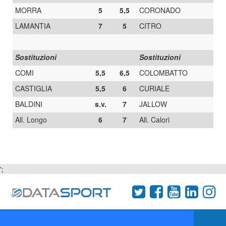
MORRA
5
5,5
CORONADO
LAMANTIA
7
5
CITRO
Sostituzioni
Sostituzioni
COMI
5,5
6,5
COLOMBATTO
CASTIGLIA
5,5
6
CURIALE
BALDINI
s.v.
7
JALLOW
All. Longo
6
7
All. Calori
';
Termini e condizioni
Chi siamo
Network