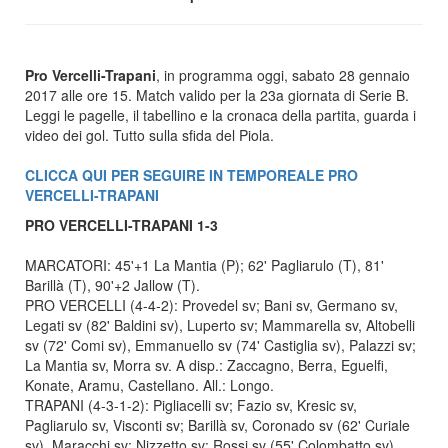
Pro Vercelli-Trapani
, in programma oggi, sabato 28 gennaio
2017 alle ore 15. Match valido per la 23a giornata di Serie B.
Leggi le pagelle, il tabellino e la cronaca della partita, guarda i
video dei gol. Tutto sulla sfida del Piola.
CLICCA QUI PER SEGUIRE IN TEMPOREALE PRO
VERCELLI-TRAPANI
PRO VERCELLI-TRAPANI 1-3
MARCATORI: 45'+1 La Mantia (P); 62' Pagliarulo (T), 81'
Barillà (T), 90'+2 Jallow (T).
PRO VERCELLI (4-4-2): Provedel sv; Bani sv, Germano sv,
Legati sv (82' Baldini sv), Luperto sv; Mammarella sv, Altobelli
sv (72' Comi sv), Emmanuello sv (74' Castiglia sv), Palazzi sv;
La Mantia sv, Morra sv. A disp.: Zaccagno, Berra, Eguelfi,
Konate, Aramu, Castellano. All.: Longo.
TRAPANI (4-3-1-2): Pigliacelli sv; Fazio sv, Kresic sv,
Pagliarulo sv, Visconti sv; Barillà sv, Coronado sv (62' Curiale
sv), Maracchi sv; Nizzetto sv; Rossi sv (55' Colombatto sv),