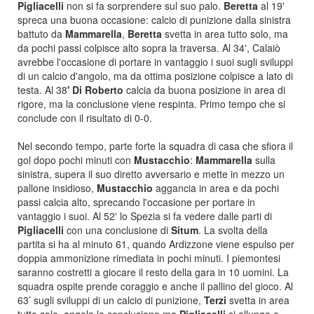
Pigliacelli
non si fa sorprendere sul suo palo.
Beretta
al 19'
spreca una buona occasione: calcio di punizione dalla sinistra
battuto da
Mammarella
,
Beretta
svetta in area tutto solo, ma
da pochi passi colpisce alto sopra la traversa. Al 34', Calaiò
avrebbe l'occasione di portare in vantaggio i suoi sugli sviluppi
di un calcio d'angolo, ma da ottima posizione colpisce a lato di
testa. Al 38
' Di Roberto
calcia da buona posizione in area di
rigore, ma la conclusione viene respinta. Primo tempo che si
conclude con il risultato di 0-0.
Nel secondo tempo, parte forte la squadra di casa che sfiora il
gol dopo pochi minuti con
Mustacchio
:
Mammarella
sulla
sinistra, supera il suo diretto avversario e mette in mezzo un
pallone insidioso,
Mustacchio
aggancia in area e da pochi
passi calcia alto, sprecando l'occasione per portare in
vantaggio i suoi. Al 52' lo Spezia si fa vedere dalle parti di
Pigliacelli
con una conclusione di
Situm
. La svolta della
partita si ha al minuto 61, quando Ardizzone viene espulso per
doppia ammonizione rimediata in pochi minuti. I piemontesi
saranno costretti a giocare il resto della gara in 10 uomini. La
squadra ospite prende coraggio e anche il pallino del gioco. Al
63’ sugli sviluppi di un calcio di punizione,
Terzi
svetta in area