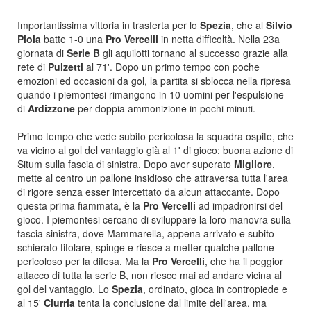
Importantissima vittoria in trasferta per lo
Spezia
, che al
Silvio
Piola
batte 1-0 una
Pro Vercelli
in netta difficoltà. Nella 23a
giornata di
Serie B
gli aquilotti tornano al successo grazie alla
rete di
Pulzetti
al 71'. Dopo un primo tempo con poche
emozioni ed occasioni da gol, la partita si sblocca nella ripresa
quando i piemontesi rimangono in 10 uomini per l'espulsione
di
Ardizzone
per doppia ammonizione in pochi minuti.
Primo tempo che vede subito pericolosa la squadra ospite, che
va vicino al gol del vantaggio già al 1' di gioco: buona azione di
Situm sulla fascia di sinistra. Dopo aver superato
Migliore
,
mette al centro un pallone insidioso che attraversa tutta l'area
di rigore senza esser intercettato da alcun attaccante. Dopo
questa prima fiammata, è la
Pro Vercelli
ad impadronirsi del
gioco. I piemontesi cercano di sviluppare la loro manovra sulla
fascia sinistra, dove Mammarella, appena arrivato e subito
schierato titolare, spinge e riesce a metter qualche pallone
pericoloso per la difesa. Ma la
Pro Vercelli
, che ha il peggior
attacco di tutta la serie B, non riesce mai ad andare vicina al
gol del vantaggio. Lo
Spezia
, ordinato, gioca in contropiede e
al 15'
Ciurria
tenta la conclusione dal limite dell'area, ma