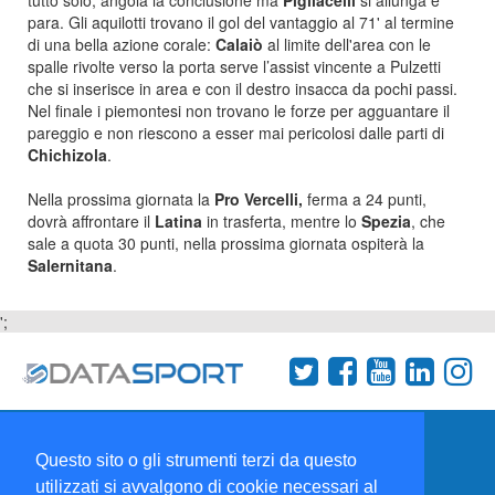
tutto solo, angola la conclusione ma
Pigliacelli
si allunga e
para. Gli aquilotti trovano il gol del vantaggio al 71' al termine
di una bella azione corale:
Calaiò
al limite dell'area con le
spalle rivolte verso la porta serve l’assist vincente a Pulzetti
che si inserisce in area e con il destro insacca da pochi passi.
Nel finale i piemontesi non trovano le forze per agguantare il
pareggio e non riescono a esser mai pericolosi dalle parti di
Chichizola
.
Nella prossima giornata la
Pro Vercelli,
ferma a 24 punti,
dovrà affrontare il
Latina
in trasferta, mentre lo
Spezia
, che
sale a quota 30 punti, nella prossima giornata ospiterà la
Salernitana
.
';
Termini e condizioni
Chi siamo
Network
Questo sito o gli strumenti terzi da questo
Collabora con noi
utilizzati si avvalgono di cookie necessari al